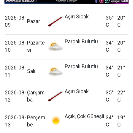
Aşırı Sıcak
2026-08-
35°
20°
Pazar
09
C
C
Parçalı Bulutlu
2026-08-
Pazarte
34°
20°
10
si
C
C
Parçalı Bulutlu
2026-08-
34°
21°
Salı
11
C
C
Aşırı Sıcak
2026-08-
Çarşam
35°
22°
12
ba
C
C
Açık, Çok Güneşli
2026-08-
Perşem
34°
19°
13
be
C
C