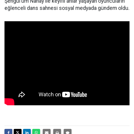
Şengül’üm Nanay ile keyifli anlar yaşayan oyuncuların
eğlenceli dans sahnesi sosyal medyada gündem oldu.