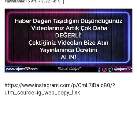
Yayınlanma:
15 Aralık 2022 14:15
https://www.instagram.com/p/CmL7iDaIqB0/?
utm_source=ig_web_copy_link