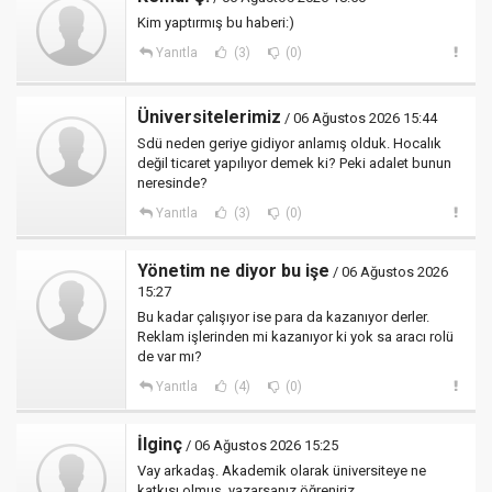
Kim yaptırmış bu haberi:)
Yanıtla
(3)
(0)
Üniversitelerimiz
/ 06 Ağustos 2026 15:44
Sdü neden geriye gidiyor anlamış olduk. Hocalık
değil ticaret yapılıyor demek ki? Peki adalet bunun
neresinde?
Yanıtla
(3)
(0)
Yönetim ne diyor bu işe
/ 06 Ağustos 2026
15:27
Bu kadar çalışıyor ise para da kazanıyor derler.
Reklam işlerinden mi kazanıyor ki yok sa aracı rolü
de var mı?
Yanıtla
(4)
(0)
İlginç
/ 06 Ağustos 2026 15:25
Vay arkadaş. Akademik olarak üniversiteye ne
katkısı olmuş, yazarsanız öğreniriz.