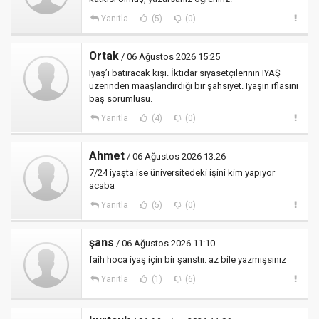
Yanıtla
(5)
(0)
Ortak
/ 06 Ağustos 2026 15:25
Iyaş’ı batıracak kişi. İktidar siyasetçilerinin IYAŞ
üzerinden maaşlandırdığı bir şahsiyet. Iyaşın iflasını
baş sorumlusu.
Yanıtla
(4)
(0)
Ahmet
/ 06 Ağustos 2026 13:26
7/24 iyaşta ise üniversitedeki işini kim yapıyor
acaba
Yanıtla
(5)
(0)
şans
/ 06 Ağustos 2026 11:10
faih hoca iyaş için bir şanstır. az bile yazmışsınız
Yanıtla
(1)
(6)