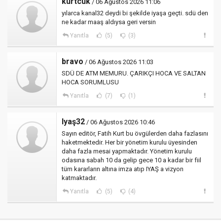
kurtcuk
/ 06 Ağustos 2026 11:06
yılarca kanal32 deydi bi şekilde iyaşa geçti. sdü den
ne kadar maaş aldıysa geri versin
Yanıtla
(5)
(3)
bravo
/ 06 Ağustos 2026 11:03
SDÜ DE ATM MEMURU. ÇARIKÇI HOCA VE SALTAN
HOCA SORUMLUSU
Yanıtla
(7)
(1)
Iyaş32
/ 06 Ağustos 2026 10:46
Sayın editör, Fatih Kurt bu övgülerden daha fazlasını
haketmektedir. Her bir yönetim kurulu üyesinden
daha fazla mesai yapmaktadır. Yönetim kurulu
odasına sabah 10 da gelip gece 10 a kadar bir fiil
tüm kararların altına imza atıp IYAŞ a vizyon
katmaktadır.
Yanıtla
(5)
(4)