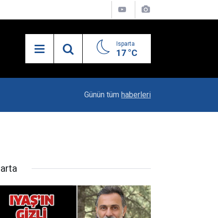
Isparta
17 °C
21:34
Uzaktan Hasta Değerlendirme Sistemi İle Yeni
Günün tüm
haberleri
parta