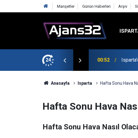
Manşetler
Günün Haberleri
Arşiv
S
ISPART
t
24
00:52
Isparta
Anasayfa
Isparta
Hafta Sonu Hava Na
Hafta Sonu Hava Nası
Hafta Sonu Hava Nasıl Olac