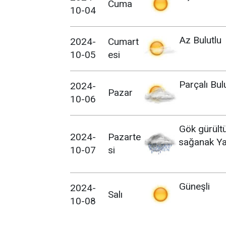
Cuma
10-04
Az Bulutlu
2024-
Cumart
10-05
esi
Parçalı Bul
2024-
Pazar
10-06
Gök gürült
2024-
Pazarte
sağanak Ya
10-07
si
Güneşli
2024-
Salı
10-08