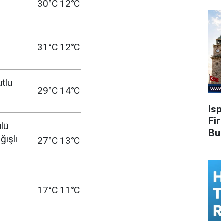
30°C
12°C
31°C
12°C
utlu
29°C
14°C
Is
Fi
ülü
Bu
ğışlı
27°C
13°C
17°C
11°C