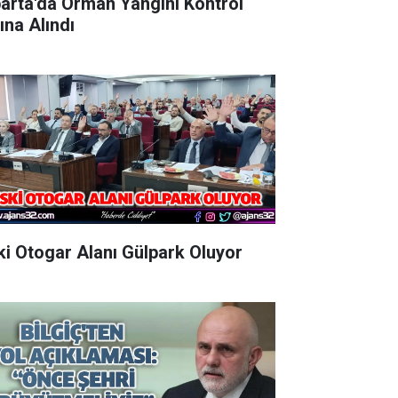
parta'da Orman Yangını Kontrol
ına Alındı
Eski Otogar Alanı Gülpark Oluyor