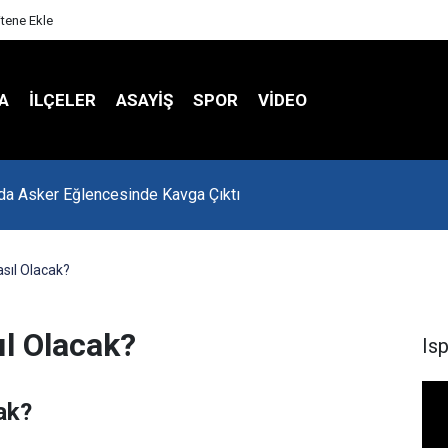
itene Ekle
A
İLÇELER
ASAYİŞ
SPOR
VIDEO
'da Asker Eğlencesinde Kavga Çıktı
sıl Olacak?
l Olacak?
Is
ak?