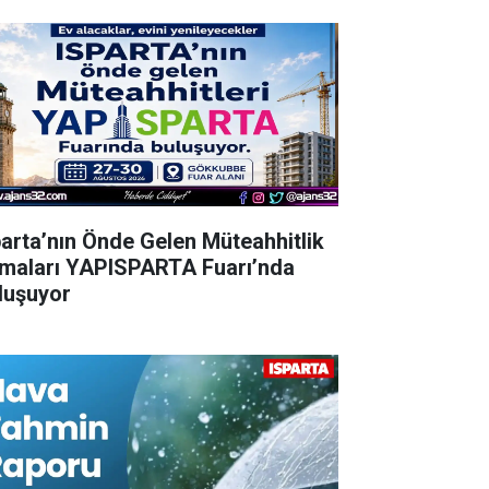
parta’nın Önde Gelen Müteahhitlik
rmaları YAPISPARTA Fuarı’nda
luşuyor