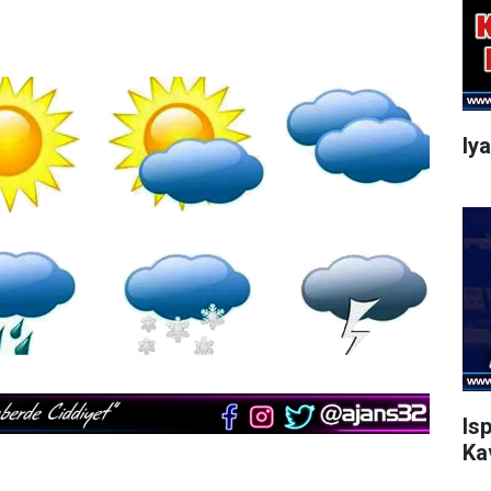
Iy
Is
Ka