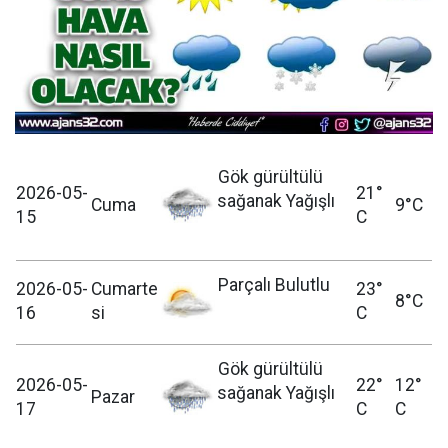
Gök gürültülü
2026-05-
21°
sağanak Yağışlı
Cuma
9°C
15
C
Parçalı Bulutlu
2026-05-
Cumarte
23°
8°C
16
si
C
Gök gürültülü
2026-05-
22°
12°
sağanak Yağışlı
Pazar
17
C
C