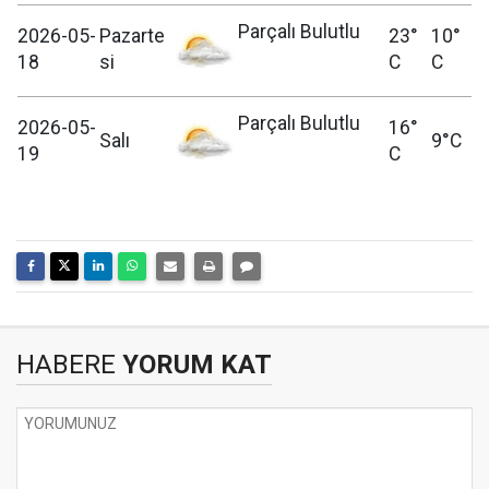
Parçalı Bulutlu
2026-05-
Pazarte
23°
10°
18
si
C
C
Parçalı Bulutlu
2026-05-
16°
Salı
9°C
19
C
HABERE
YORUM KAT