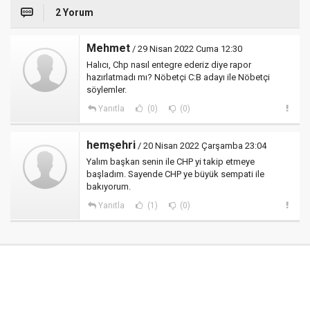
2 Yorum
Mehmet
/ 29 Nisan 2022 Cuma 12:30
Halıcı, Chp nasıl entegre ederiz diye rapor
hazırlatmadı mı? Nöbetçi C:B adayı ile Nöbetçi
söylemler.
Yanıtla
(0)
(0)
hemşehri
/ 20 Nisan 2022 Çarşamba 23:04
Yalım başkan senin ile CHP yi takip etmeye
başladım. Sayende CHP ye büyük sempati ile
bakıyorum.
Yanıtla
(1)
(0)