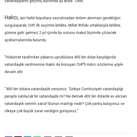
vatandaşlarını geçmiş durumda şu anda.” Dedi.
Halıcı,
İşin farklı boyutlara savrulmadan önlem alınması gerektiğini
vurgulayarak;
CHP, ilk seçimle birlikte, Millet İttifakı ortaklarıyla birlikte,
göreve gelir gelmez 2 yıl içinde bu sorunu makul biçimde çözecek
açıklamalarında bulundu.
”Hükümet tarafından yabancı uyruklulara 400 bin dolar karşılığında
vatandaşlık verilmesine ilişkin de konuşan CHP’li Halıcı sözlerine şöyle
devam etti:
“400 bin dolara vatandaşlık veriyoruz. Türkiye Cumhuriyeti vatandaşlığı
parayla satılacak bir vatandaşlık mı? Ne demek 400 bin dolarlık ev alırsan
vatandaşlık veririm sana? Bunun mantığı nedir? Çok yanlış buluyoruz ve
ülkeye çok büyük zarar verdiğini görüyoruz."