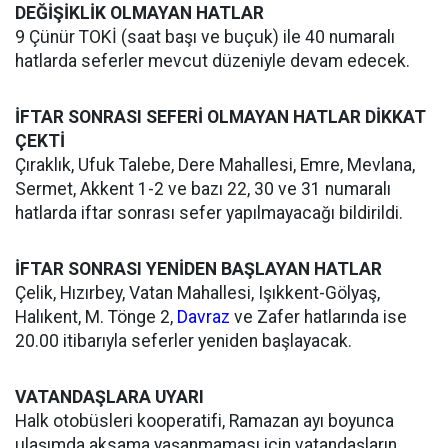
DEĞİŞİKLİK OLMAYAN HATLAR
9 Çünür TOKİ (saat başı ve buçuk) ile 40 numaralı
hatlarda seferler mevcut düzeniyle devam edecek.
İFTAR SONRASI SEFERİ OLMAYAN HATLAR DİKKAT
ÇEKTİ
Çıraklık, Ufuk Talebe, Dere Mahallesi, Emre, Mevlana,
Sermet, Akkent 1-2 ve bazı 22, 30 ve 31 numaralı
hatlarda iftar sonrası sefer yapılmayacağı bildirildi.
İFTAR SONRASI YENİDEN BAŞLAYAN HATLAR
Çelik, Hızırbey, Vatan Mahallesi, Işıkkent-Gölyaş,
Halıkent, M. Tönge 2,
Davraz
ve Zafer hatlarında ise
20.00 itibarıyla seferler yeniden başlayacak.
VATANDAŞLARA UYARI
Halk otobüsleri kooperatifi, Ramazan ayı boyunca
ulaşımda aksama yaşanmaması için vatandaşların