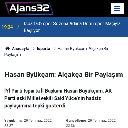
Isparta32spor Sezona Adana Demirspor Maçıyla
19:24
Başlıyor
19:22
Isparta Kredi Batağında
Anasayfa
Isparta
Hasan Byükçam: Alçakça Bir
Paylaşım
Hasan Byükçam: Alçakça Bir Paylaşım
İYİ Parti Isparta İl Başkanı Hasan Büyükçam, AK
Parti eski Milletvekili Said Yüce’nin hadsiz
paylaşımına tepki gösterdi.
Yayınlanma:
20 Temmuz 2022
Güncelleme:
20 Temmuz 2022
22:27
22:36