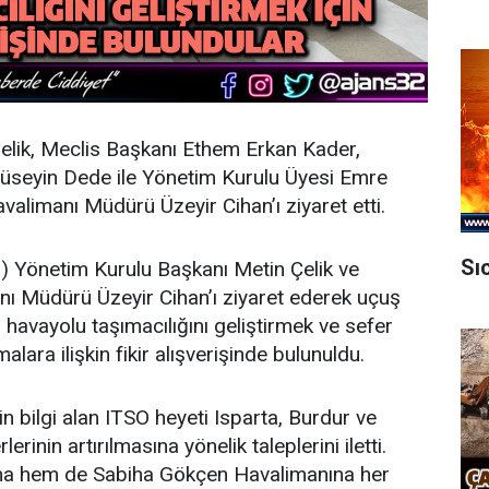
elik, Meclis Başkanı Ethem Erkan Kader,
Hüseyin Dede ile Yönetim Kurulu Üyesi Emre
alimanı Müdürü Üzeyir Cihan’ı ziyaret etti.
Sı
O) Yönetim Kurulu Başkanı Metin Çelik ve
ı Müdürü Üzeyir Cihan’ı ziyaret ederek uçuş
da havayolu taşımacılığını geliştirmek ve sefer
malara ilişkin fikir alışverişinde bulunuldu.
kin bilgi alan ITSO heyeti Isparta, Burdur ve
erinin artırılmasına yönelik taleplerini iletti.
ına hem de Sabiha Gökçen Havalimanına her