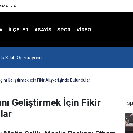
itene Ekle
A
İLÇELER
ASAYİŞ
SPOR
VIDEO
Spor Salonu Yeniden Yükseliyor
ını Geliştirmek İçin Fikir Alışverişinde Bulundular
nı Geliştirmek İçin Fikir
Is
lar