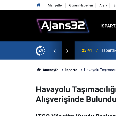
Manşetler
Günün Haberleri
Arşiv
S
ISPART
24
23:21
6 Mart 
Anasayfa
Isparta
Havayolu Taşımacılığ
Havayolu Taşımacılığı
Alışverişinde Bulundu