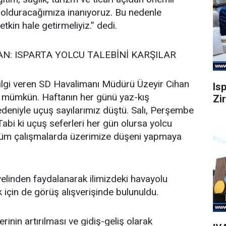
dolduracağımıza inanıyoruz. Bu nedenle
kin hale getirmeliyiz.” dedi.
N: ISPARTA YOLCU TALEBİNİ KARŞILAR
bilgi veren SD Havalimanı Müdürü Üzeyir Cihan
Is
ak mümkün. Haftanın her günü yaz-kış
Zi
deniyle uçuş sayılarımız düştü. Salı, Perşembe
bi ki uçuş seferleri her gün olursa yolcu
 tüm çalışmalarda üzerimize düşeni yapmaya
elinden faydalanarak ilimizdeki havayolu
k için de görüş alışverişinde bulunuldu.
rinin artırılması ve gidiş-geliş olarak