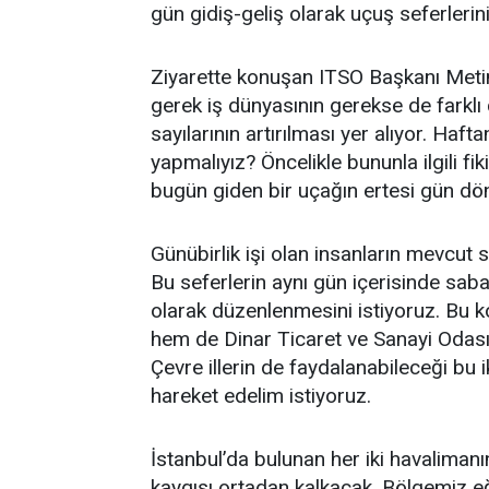
gün gidiş-geliş olarak uçuş seferlerin
Ziyarette konuşan ITSO Başkanı Metin Ç
gerek iş dünyasının gerekse de farklı 
sayılarının artırılması yer alıyor. Haf
yapmalıyız? Öncelikle bununla ilgili fi
bugün giden bir uçağın ertesi gün dö
Günübirlik işi olan insanların mevcut
Bu seferlerin aynı gün içerisinde sab
olarak düzenlenmesini istiyoruz. Bu 
hem de Dinar Ticaret ve Sanayi Odası i
Çevre illerin de faydalanabileceği bu 
hareket edelim istiyoruz.
İstanbul’da bulunan her iki havalimanı
kaygısı ortadan kalkacak. Bölgemiz eği