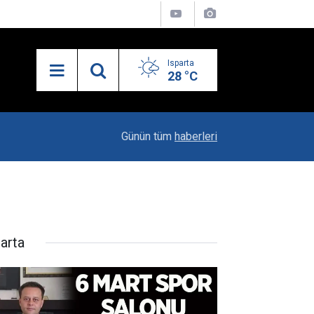
Isparta
28 °C
23:06
"Karacaören Özel Hükümleri Isparta Sanayisinin
Günün tüm
haberleri
parta