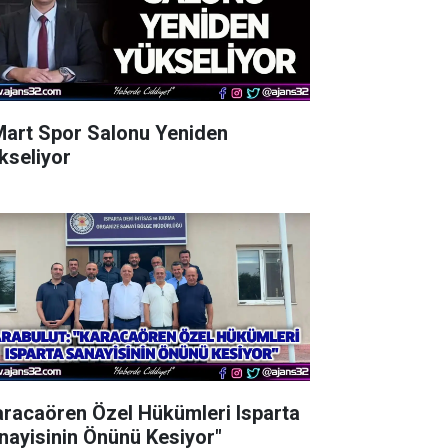
Mart Spor Salonu Yeniden
kseliyor
aracaören Özel Hükümleri Isparta
nayisinin Önünü Kesiyor"