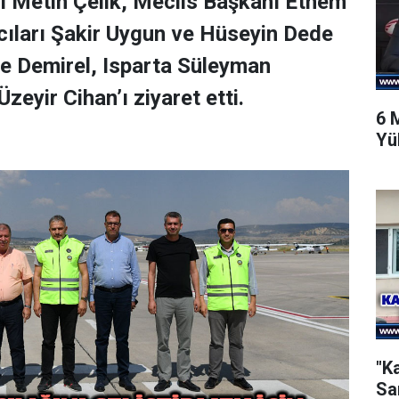
 Metin Çelik, Meclis Başkanı Ethem
ıları Şakir Uygun ve Hüseyin Dede
re Demirel, Isparta Süleyman
eyir Cihan’ı ziyaret etti.
6 
Yü
"K
Sa