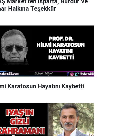
AŞ Market'ten Isparta, Burdur ve
nar Halkına Teşekkür
lmi Karatosun Hayatını Kaybetti