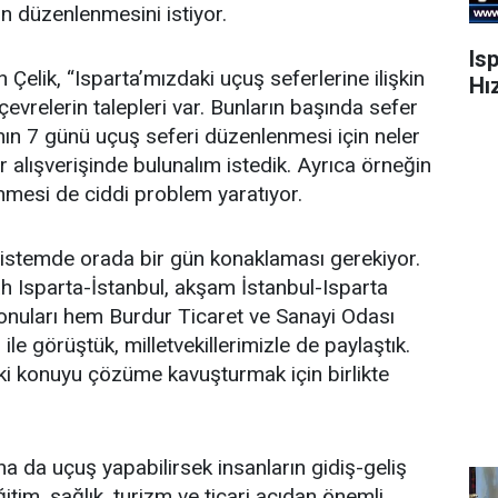
in düzenlenmesini istiyor.
Is
elik, “Isparta’mızdaki uçuş seferlerine ilişkin
Hı
çevrelerin talepleri var. Bunların başında sefer
tanın 7 günü uçuş seferi düzenlenmesi için neler
kir alışverişinde bulunalım istedik. Ayrıca örneğin
nmesi de ciddi problem yaratıyor.
 sistemde orada bir gün konaklaması gerekiyor.
ah Isparta-İstanbul, akşam İstanbul-Isparta
konuları hem Burdur Ticaret ve Sanayi Odası
le görüştük, milletvekillerimizle de paylaştık.
iki konuyu çözüme kavuşturmak için birlikte
na da uçuş yapabilirsek insanların gidiş-geliş
tim, sağlık, turizm ve ticari açıdan önemli