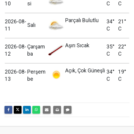
10
si
C
C
Parçalı Bulutlu
2026-08-
34°
21°
Salı
11
C
C
Aşırı Sıcak
2026-08-
Çarşam
35°
22°
12
ba
C
C
Açık, Çok Güneşli
2026-08-
Perşem
34°
19°
13
be
C
C