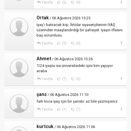
Yanıtla
(6)
(0)
Ortak
/ 06 Ağustos 2026 15:25
Iyaş’ı batıracak kişi. İktidar siyasetçilerinin IYAŞ
üzerinden maaşlandırdığı bir şahsiyet. Iyaşın iflasını
baş sorumlusu.
Yanıtla
(5)
(0)
Ahmet
/ 06 Ağustos 2026 13:26
7/24 iyaşta ise üniversitedeki işini kim yapıyor
acaba
Yanıtla
(7)
(0)
şans
/ 06 Ağustos 2026 11:10
faih hoca iyaş için bir şanstır. az bile yazmışsınız
Yanıtla
(1)
(7)
kurtcuk
/ 06 Ağustos 2026 11:06