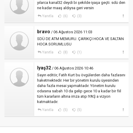
yılarca kanal32 deydi bi şekilde iyaşa geçti. sdü den
ne kadar maaş aldıysa geri versin
Yanıtla
(6)
(3)
bravo
/ 06 Ağustos 2026 11:03
SDÜ DE ATM MEMURU. ÇARIKÇI HOCA VE SALTAN
HOCA SORUMLUSU
Yanıtla
(8)
(1)
Iyaş32
/ 06 Ağustos 2026 10:46
Sayın editör, Fatih Kurt bu övgülerden daha fazlasını
haketmektedir. Her bir yönetim kurulu üyesinden
daha fazla mesai yapmaktadır. Yönetim kurulu
odasına sabah 10 da gelip gece 10 a kadar bir fiil
tüm kararların altına imza atıp IYAŞ a vizyon
katmaktadır.
Yanıtla
(5)
(5)