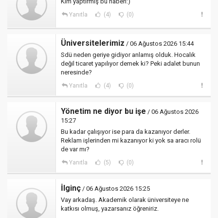
Kim yaptırmış bu haberi:)
Yanıtla
(4)
(0)
Üniversitelerimiz
/ 06 Ağustos 2026 15:44
Sdü neden geriye gidiyor anlamış olduk. Hocalık
değil ticaret yapılıyor demek ki? Peki adalet bunun
neresinde?
Yanıtla
(4)
(0)
Yönetim ne diyor bu işe
/ 06 Ağustos 2026
15:27
Bu kadar çalışıyor ise para da kazanıyor derler.
Reklam işlerinden mi kazanıyor ki yok sa aracı rolü
de var mı?
Yanıtla
(5)
(0)
İlginç
/ 06 Ağustos 2026 15:25
Vay arkadaş. Akademik olarak üniversiteye ne
katkısı olmuş, yazarsanız öğreniriz.