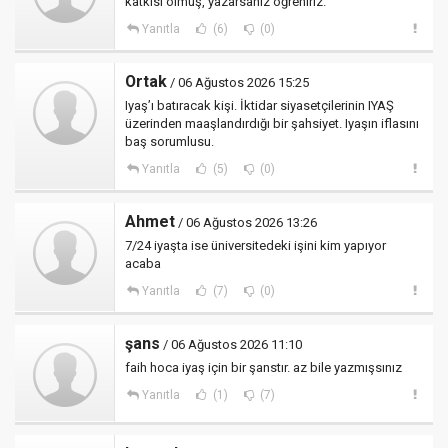
katkısı olmuş, yazarsanız öğreniriz.
Yanıtla
(6)
(0)
Ortak
/ 06 Ağustos 2026 15:25
Iyaş’ı batıracak kişi. İktidar siyasetçilerinin IYAŞ
üzerinden maaşlandırdığı bir şahsiyet. Iyaşın iflasını
baş sorumlusu.
Yanıtla
(5)
(0)
Ahmet
/ 06 Ağustos 2026 13:26
7/24 iyaşta ise üniversitedeki işini kim yapıyor
acaba
Yanıtla
(7)
(0)
şans
/ 06 Ağustos 2026 11:10
faih hoca iyaş için bir şanstır. az bile yazmışsınız
Yanıtla
(1)
(7)