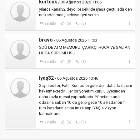
kurtcuk
/ 06 Ağustos 2026 11:06
yılarca kanal32 deydi bi şekilde iyaşa geçti. sdü den
ne kadar maaş aldıysa geri versin
Yanıtla
(6)
(3)
bravo
/ 06 Ağustos 2026 11:03
SDÜ DE ATM MEMURU. ÇARIKÇI HOCA VE SALTAN
HOCA SORUMLUSU
Yanıtla
(8)
(1)
Iyaş32
/ 06 Ağustos 2026 10:46
Sayın editör, Fatih Kurt bu övgülerden daha fazlasını
haketmektedir. Her bir yönetim kurulu üyesinden
daha fazla mesai yapmaktadır. Yönetim kurulu
odasına sabah 10 da gelip gece 10 a kadar bir fiil
tüm kararların altına imza atıp IYAŞ a vizyon
katmaktadır.
Yanıtla
(5)
(5)