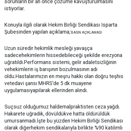
sorunların bir an önce çözüme kavuşturulmasını
istiyorlar.
Konuyla ilgili olarak Hekim Birliği Sendikası Isparta
Şubesinden yapılan açıklama,
'BASIN AÇIKLAMASI
Uzun süredir hekimlik mesleği yavaşça
sadecehekimlerin hissedebileceği şekilde erezyona
uğratıldı.Performans sistemi, gelir adaletsizliğinin
vehekimlerin iş barışının bozulmasının adı
oldu.Hastalarımızın en meşru hakkı olan doğru teşhis
vetedavi şansı MHRS'de 5 dk muayene
uygulamasıyapılarak ellerinden alındı.
Suçsuz olduğumuz haldemalpraktisten ceza yağdı.
Hakarete uğradık, dövüldükve hatta öldürüldük
umursanmadı.İşte bu yüzden Hekim Birliği Sendikası
olarak diğerhekim sendikalarıyla birlikte %90 katılımlı