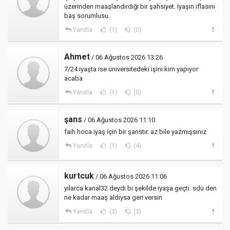
üzerinden maaşlandırdığı bir şahsiyet. Iyaşın iflasını
baş sorumlusu.
Yanıtla
(1)
(0)
Ahmet
/ 06 Ağustos 2026 13:26
7/24 iyaşta ise üniversitedeki işini kim yapıyor
acaba
Yanıtla
(1)
(0)
şans
/ 06 Ağustos 2026 11:10
faih hoca iyaş için bir şanstır. az bile yazmışsınız
Yanıtla
(1)
(4)
kurtcuk
/ 06 Ağustos 2026 11:06
yılarca kanal32 deydi bi şekilde iyaşa geçti. sdü den
ne kadar maaş aldıysa geri versin
Yanıtla
(3)
(3)