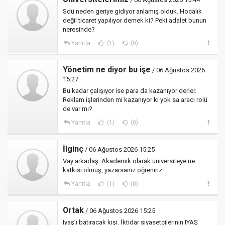
Sdü neden geriye gidiyor anlamış olduk. Hocalık
değil ticaret yapılıyor demek ki? Peki adalet bunun
neresinde?
Yanıtla
(1)
(0)
Yönetim ne diyor bu işe
/ 06 Ağustos 2026
15:27
Bu kadar çalışıyor ise para da kazanıyor derler.
Reklam işlerinden mi kazanıyor ki yok sa aracı rolü
de var mı?
Yanıtla
(1)
(0)
İlginç
/ 06 Ağustos 2026 15:25
Vay arkadaş. Akademik olarak üniversiteye ne
katkısı olmuş, yazarsanız öğreniriz.
Yanıtla
(1)
(0)
Ortak
/ 06 Ağustos 2026 15:25
Iyaş’ı batıracak kişi. İktidar siyasetçilerinin IYAŞ