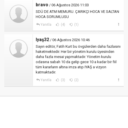
bravo
/ 06 Ağustos 2026 11:03
SDÜ DE ATM MEMURU. ÇARIKÇI HOCA VE SALTAN
HOCA SORUMLUSU
Yanıtla
(4)
(1)
Iyaş32
/ 06 Ağustos 2026 10:46
Sayın editör, Fatih Kurt bu övgülerden daha fazlasını
haketmektedir. Her bir yönetim kurulu üyesinden
daha fazla mesai yapmaktadır. Yönetim kurulu
odasına sabah 10 da gelip gece 10 a kadar bir fiil
tüm kararların altına imza atıp IYAŞ a vizyon
katmaktadır.
Yanıtla
(3)
(2)