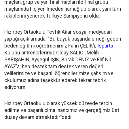
maçları, grup ve yarı final maçları ile final grubu
maçlarında hiç yenilmeden namağlup olarak yani tüm
rakiplerini yenerek Türkiye Şampiyonu oldu.
Hızırbey Ortaokulu Tevfik Akar sosyal medyadan
yaptığı açıklamada; "Bu büyük başarıda emeği geçen
beden eğitimi öğretmenimiz Fahri ÇELİK’i;
Isparta
Kulübü antrenörlerimiz Olcay SALICI, Melih
SARIŞAHİN, Ayşegül IŞIK, Burak DENİZ ve Elif Nil
AYAZ’a; hep destek tam destek veren değerli
velilerimize ve başarılı öğrencilerimize şahsım ve
okulumuz adına teşekkür ederek tekrar tebrik
ediyorum…
Hızırbey Ortaokulu olarak yüksek düzeyde tercih
edilme ve başarılı olma inancımız ve gerçeğimiz üst
düzey devam etmektedir"dedi.