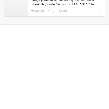
ortaokullar, liswler6 istiyoruz BU ALANLARDA.
Yanıtla
(0)
(0)