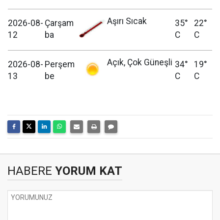
Aşırı Sıcak
2026-08-
Çarşam
35°
22°
12
ba
C
C
Açık, Çok Güneşli
2026-08-
Perşem
34°
19°
13
be
C
C
HABERE
YORUM KAT