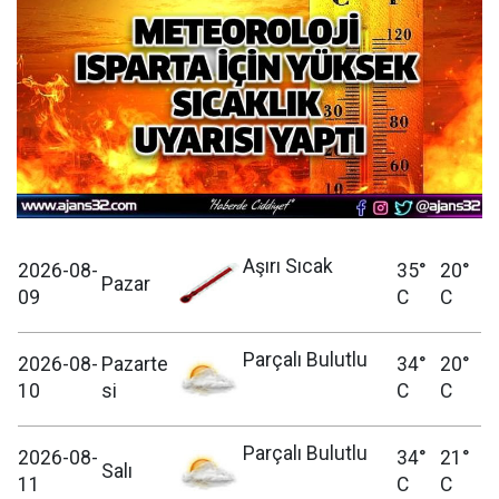
Aşırı Sıcak
2026-08-
35°
20°
Pazar
09
C
C
Parçalı Bulutlu
2026-08-
Pazarte
34°
20°
10
si
C
C
Parçalı Bulutlu
2026-08-
34°
21°
Salı
11
C
C