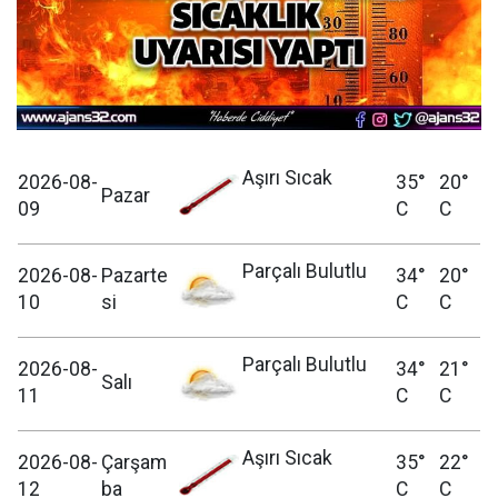
Aşırı Sıcak
2026-08-
35°
20°
Pazar
09
C
C
Parçalı Bulutlu
2026-08-
Pazarte
34°
20°
10
si
C
C
Parçalı Bulutlu
2026-08-
34°
21°
Salı
11
C
C
Aşırı Sıcak
2026-08-
Çarşam
35°
22°
12
ba
C
C