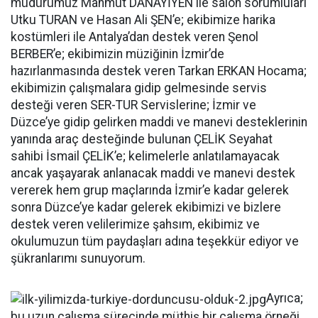
müdürümüz Mahmut DANAYİYEN ile salon sorumluları
Utku TURAN ve Hasan Ali ŞEN’e; ekibimize harika
kostümleri ile Antalya’dan destek veren Şenol
BERBER’e; ekibimizin müziğinin İzmir’de
hazırlanmasında destek veren Tarkan ERKAN Hocama;
ekibimizin çalışmalara gidip gelmesinde servis
desteği veren SER-TUR Servislerine; İzmir ve
Düzce’ye gidip gelirken maddi ve manevi desteklerinin
yanında araç desteğinde bulunan ÇELİK Seyahat
sahibi İsmail ÇELİK’e; kelimelerle anlatılamayacak
ancak yaşayarak anlanacak maddi ve manevi destek
vererek hem grup maçlarında İzmir’e kadar gelerek
sonra Düzce’ye kadar gelerek ekibimizi ve bizlere
destek veren velilerimize şahsım, ekibimiz ve
okulumuzun tüm paydaşları adına teşekkür ediyor ve
şükranlarımı sunuyorum.
Ayrıca;
bu uzun çalışma sürecinde müthiş bir çalışma örneği