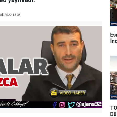
deo yayınladı.
ak 2022 15:35
Es
İnd
TO
Dü