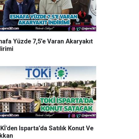
nafa Yüzde 7,5’e Varan Akaryakıt
irimi
Kİ'den Isparta’da Satılık Konut Ve
kkan