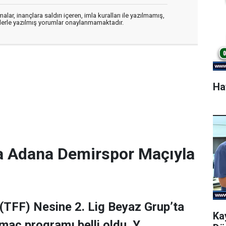
alar, inançlara saldırı içeren, imla kuralları ile yazılmamış,
flerle yazılmış yorumlar onaylanmamaktadır.
Ha
a Adana Demirspor Maçıyla
(TFF) Nesine 2. Lig Beyaz Grup’ta
Ka
maç programı belli oldu. Y