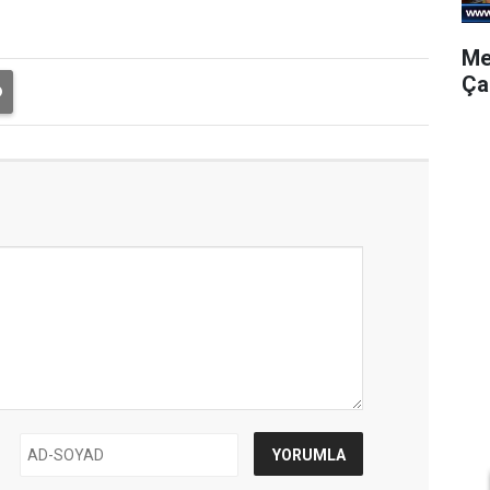
Me
Ça