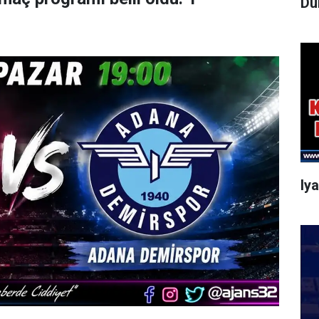
Dü
Iy