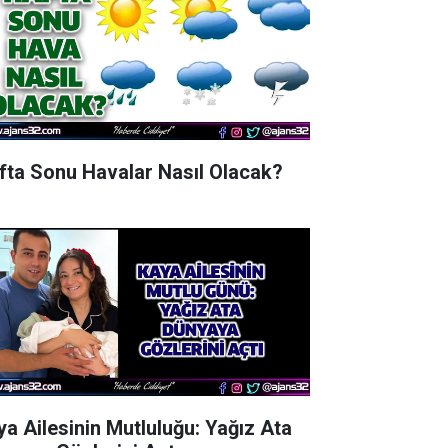
fta Sonu Havalar Nasıl Olacak?
ya Ailesinin Mutluluğu: Yağız Ata