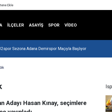
itene Ekle
A
İLÇELER
ASAYİŞ
SPOR
VIDEO
 Kredi Batağında
dık
k
Is
an Adayı Hasan Kınay, seçimlere