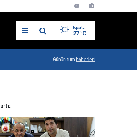
Isparta
27 °C
19:20
Vali Erin: Bu İşin Kenarında Olanlara Bile Bu M
Günün tüm
haberleri
parta