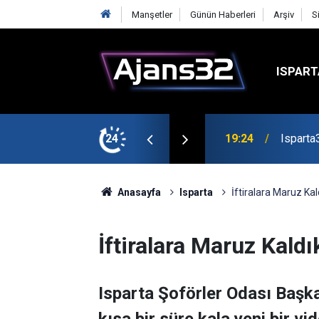
Manşetler
Günün Haberleri
Arşiv
S
ISPART
mirspor Maçıyla Başlıyor
24
19:22
Isparta
Anasayfa
Isparta
İftiralara Maruz Kal
İftiralara Maruz Kaldı
Isparta Şoförler Odası Başk