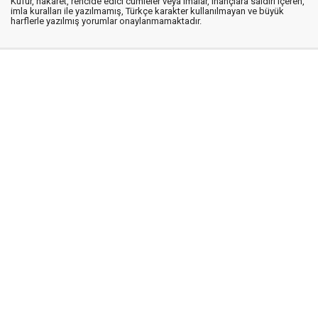
Küfür, hakaret, rencide edici cümleler veya imalar, inançlara saldırı içeren,
imla kuralları ile yazılmamış, Türkçe karakter kullanılmayan ve büyük
harflerle yazılmış yorumlar onaylanmamaktadır.