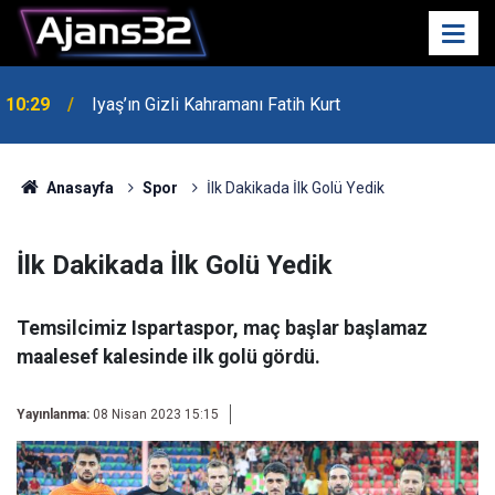
10:29
Iyaş’ın Gizli Kahramanı Fatih Kurt
00:52
Isparta'da Asker Eğlencesinde Kavga Çıktı
Anasayfa
Spor
İlk Dakikada İlk Golü Yedik
İlk Dakikada İlk Golü Yedik
Temsilcimiz Ispartaspor, maç başlar başlamaz
maalesef kalesinde ilk golü gördü.
Yayınlanma:
08 Nisan 2023 15:15