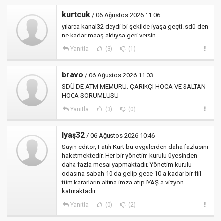
kurtcuk
/ 06 Ağustos 2026 11:06
yılarca kanal32 deydi bi şekilde iyaşa geçti. sdü den
ne kadar maaş aldıysa geri versin
Yanıtla
(3)
(1)
bravo
/ 06 Ağustos 2026 11:03
SDÜ DE ATM MEMURU. ÇARIKÇI HOCA VE SALTAN
HOCA SORUMLUSU
Yanıtla
(3)
(0)
Iyaş32
/ 06 Ağustos 2026 10:46
Sayın editör, Fatih Kurt bu övgülerden daha fazlasını
haketmektedir. Her bir yönetim kurulu üyesinden
daha fazla mesai yapmaktadır. Yönetim kurulu
odasına sabah 10 da gelip gece 10 a kadar bir fiil
tüm kararların altına imza atıp IYAŞ a vizyon
katmaktadır.
Yanıtla
(0)
(2)