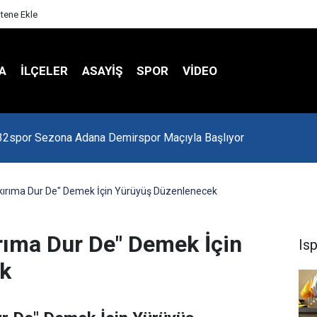
itene Ekle
A
İLÇELER
ASAYİŞ
SPOR
VIDEO
 Kredi Batağında
ykırıma Dur De" Demek İçin Yürüyüş Düzenlenecek
ırıma Dur De" Demek İçin
Is
k