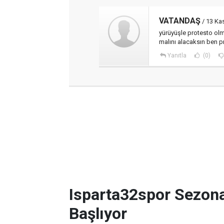
VATANDAŞ
/ 13 Ka
yürüyüşle protesto olma
malını alacaksın ben 
Yanıtla
(0)
Isparta32spor Sezon
Başlıyor