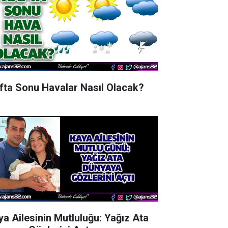
fta Sonu Havalar Nasıl Olacak?
ya Ailesinin Mutluluğu: Yağız Ata