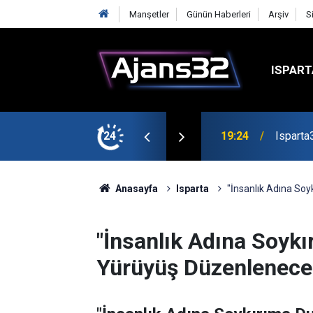
Manşetler
Günün Haberleri
Arşiv
S
ISPART
mirspor Maçıyla Başlıyor
24
19:22
Isparta
Anasayfa
Isparta
"İnsanlık Adına So
"İnsanlık Adına Soyk
Yürüyüş Düzenlenece