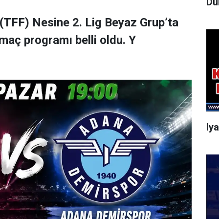
Dü
(TFF) Nesine 2. Lig Beyaz Grup’ta
maç programı belli oldu. Y
Iy