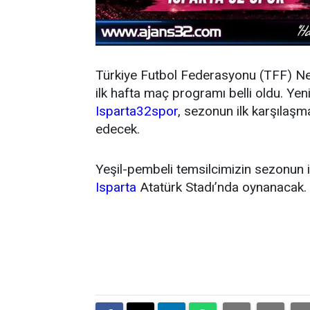
Türkiye Futbol Federasyonu (TFF) N
ilk hafta maç programı belli oldu. Y
Isparta32spor
, sezonun ilk karşıla
edecek.
Yeşil-pembeli temsilcimizin sezonun 
Isparta
Atatürk Stadı’nda oynanacak.