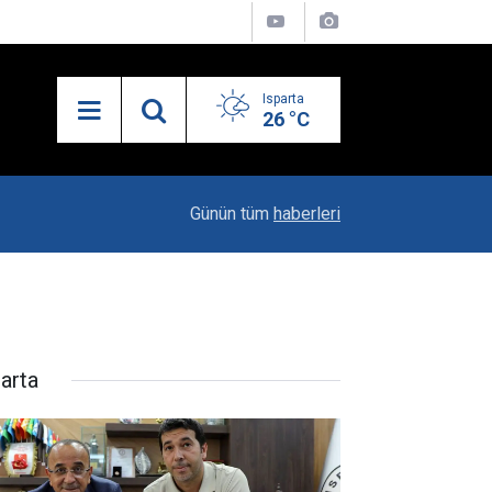
Isparta
26 °C
19:20
Vali Erin: Bu İşin Kenarında Olanlara Bile Bu M
Günün tüm
haberleri
parta