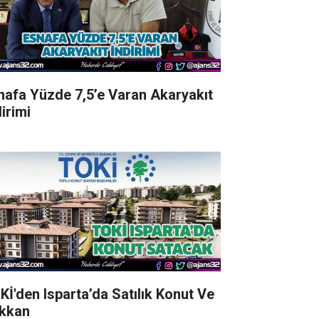
nafa Yüzde 7,5’e Varan Akaryakıt
irimi
Kİ'den Isparta’da Satılık Konut Ve
kkan