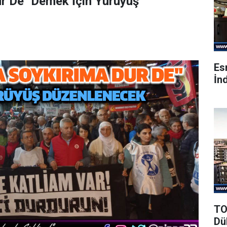
ur De" Demek İçin Yürüyüş
Es
İnd
TO
Dü