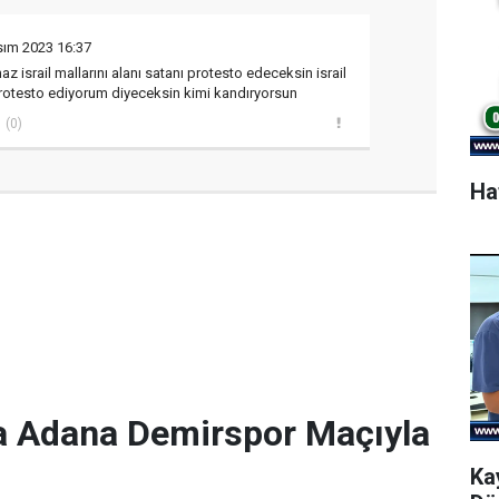
sım 2023 16:37
z israil mallarını alanı satanı protesto edeceksin israil
protesto ediyorum diyeceksin kimi kandıryorsun
(0)
Ha
a Adana Demirspor Maçıyla
Ka