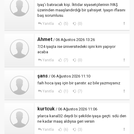
Iyaş’ı batıracak kişi. İktidar siyasetçilerinin IYAŞ
üzerinden maaşlandırdığı bir şahsiyet. Iyaşın iflasını
baş sorumlusu.
Yanıtla
(5)
(0)
Ahmet
/ 06 Ağustos 2026 13:26
7/24 iyaşta ise üniversitedeki işini kim yapıyor
acaba
Yanıtla
(7)
(0)
şans
/ 06 Ağustos 2026 11:10
faih hoca iyaş için bir şanstır. az bile yazmışsınız
Yanıtla
(1)
(7)
kurtcuk
/ 06 Ağustos 2026 11:06
yılarca kanal32 deydi bi şekilde iyaşa geçti. sdü den
ne kadar maaş aldıysa geri versin
Yanıtla
(6)
(3)