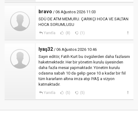
bravo
/ 06 Ağustos 2026 11:03
SDÜ DE ATM MEMURU. ÇARIKÇI HOCA VE SALTAN
HOCA SORUMLUSU
Yanıtla
(8)
(1)
Iyaş32
/ 06 Ağustos 2026 10:46
Sayın editör, Fatih Kurt bu övgülerden daha fazlasını
haketmektedir. Her bir yönetim kurulu üyesinden
daha fazla mesai yapmaktadır. Yönetim kurulu
odasına sabah 10 da gelip gece 10 a kadar bir fiil
tüm kararların altına imza atıp IYAŞ a vizyon
katmaktadır.
Yanıtla
(5)
(5)