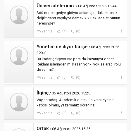
Üniversitelerimiz
/ 06 Ağustos 2026 15:44
Sdü neden geriye gidiyor anlamış olduk. Hocalık
değil ticaret yapılıyor demek ki? Peki adalet bunun
neresinde?
Yanıtla
(4)
(0)
Yönetim ne diyor bu işe
/ 06 Ağustos 2026
15:27
Bu kadar çalışıyor ise para da kazanıyor derler.
Reklam işlerinden mi kazanıyor ki yok sa aracı rolü
de var mı?
Yanıtla
(5)
(0)
İlginç
/ 06 Ağustos 2026 15:25
Vay arkadaş. Akademik olarak üniversiteye ne
katkısı olmuş, yazarsanız öğreniriz.
Yanıtla
(6)
(0)
Ortak
/ 06 Ağustos 2026 15:25