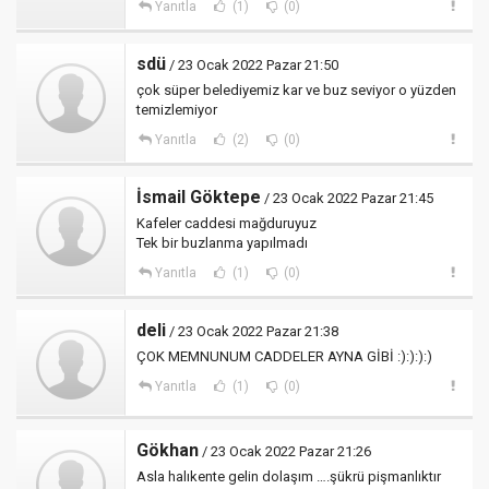
Yanıtla
(1)
(0)
sdü
/ 23 Ocak 2022 Pazar 21:50
çok süper belediyemiz kar ve buz seviyor o yüzden
temizlemiyor
Yanıtla
(2)
(0)
İsmail Göktepe
/ 23 Ocak 2022 Pazar 21:45
Kafeler caddesi mağduruyuz
Tek bir buzlanma yapılmadı
Yanıtla
(1)
(0)
deli
/ 23 Ocak 2022 Pazar 21:38
ÇOK MEMNUNUM CADDELER AYNA GİBİ :):):):)
Yanıtla
(1)
(0)
Gökhan
/ 23 Ocak 2022 Pazar 21:26
Asla halıkente gelin dolaşım ….şükrü pişmanlıktır