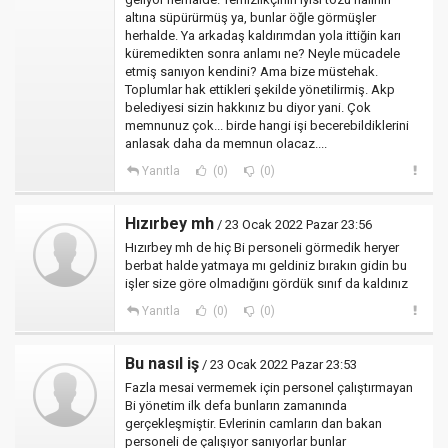
altına süpürürmüş ya, bunlar öğle görmüşler
herhalde. Ya arkadaş kaldırımdan yola ittiğin karı
küremedikten sonra anlamı ne? Neyle mücadele
etmiş sanıyon kendini? Ama bize müstehak.
Toplumlar hak ettikleri şekilde yönetilirmiş. Akp
belediyesi sizin hakkınız bu diyor yani. Çok
memnunuz çok... birde hangi işi becerebildiklerini
anlasak daha da memnun olacaz....
Yanıtla
(0)
(0)
Hızırbey mh
/ 23 Ocak 2022 Pazar 23:56
Hızırbey mh de hiç Bi personeli görmedik heryer
berbat halde yatmaya mı geldiniz bırakın gidin bu
işler size göre olmadığını gördük sınıf da kaldınız
Yanıtla
(0)
(0)
Bu nasıl iş
/ 23 Ocak 2022 Pazar 23:53
Fazla mesai vermemek için personel çalıştırmayan
Bi yönetim ilk defa bunların zamanında
gerçekleşmiştir. Evlerinin camların dan bakan
personeli de çalışıyor sanıyorlar bunlar