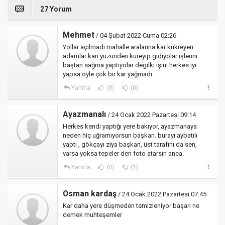
27 Yorum
Mehmet
/ 04 Şubat 2022 Cuma 02:26
Yollar açılmadı mahalle aralarına kar kükreyen
adamlar karı yüzünden kureyip gidiyolar işlerini
baştan sağma yaptıyolar degilki işini herkes ıyi
yapsa öyle çok bir kar yağmadı
Yanıtla
(0)
(0)
Ayazmanalı
/ 24 Ocak 2022 Pazartesi 09:14
Herkes kendi yaptığı yere bakıyor, ayazmanaya
neden hiç uğramıyorsun başkan. burayı aybatılı
yaptı , gökçayı ziya başkan, üst tarafını da sen,
varsa yoksa tepeler den foto atarsın anca.
Yanıtla
(0)
(1)
Osman kardaş
/ 24 Ocak 2022 Pazartesi 07:45
Kar daha yere düşmeden temizleniyor başarı ne
demek muhteşemler