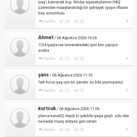
Iyaş’ı batıracak kişi. İktidar siyasetçilerinin IYAŞ
üzerinden maaşlandırdığı bir şahsiyet. Iyaşın iflasını
baş sorumlusu.
Yanıtla
(5)
(0)
Ahmet
/ 06 Ağustos 2026 13:26
7/24 iyaşta ise üniversitedeki işini kim yapıyor
acaba
Yanıtla
(7)
(0)
şans
/ 06 Ağustos 2026 11:10
faih hoca iyaş için bir şanstır. az bile yazmışsınız
Yanıtla
(1)
(7)
kurtcuk
/ 06 Ağustos 2026 11:06
yılarca kanal32 deydi bi şekilde iyaşa geçti. sdü den
ne kadar maaş aldıysa geri versin
Yanıtla
(6)
(3)