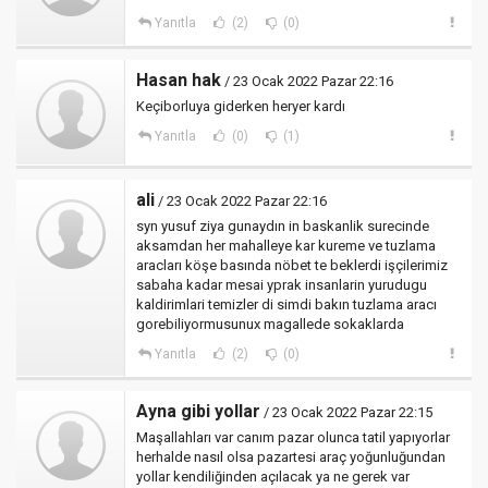
Yanıtla
(2)
(0)
Hasan hak
/ 23 Ocak 2022 Pazar 22:16
Keçiborluya giderken heryer kardı
Yanıtla
(0)
(1)
ali
/ 23 Ocak 2022 Pazar 22:16
syn yusuf ziya gunaydın in baskanlik surecinde
aksamdan her mahalleye kar kureme ve tuzlama
aracları köşe basında nöbet te beklerdi işçilerimiz
sabaha kadar mesai yprak insanlarin yurudugu
kaldirimlari temizler di simdi bakın tuzlama aracı
gorebiliyormusunux magallede sokaklarda
Yanıtla
(2)
(0)
Ayna gibi yollar
/ 23 Ocak 2022 Pazar 22:15
Maşallahları var canım pazar olunca tatil yapıyorlar
herhalde nasıl olsa pazartesi araç yoğunluğundan
yollar kendiliğinden açılacak ya ne gerek var