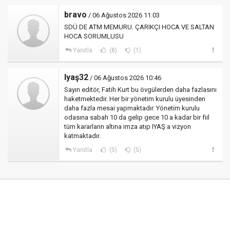
bravo
/ 06 Ağustos 2026 11:03
SDÜ DE ATM MEMURU. ÇARIKÇI HOCA VE SALTAN
HOCA SORUMLUSU
Yanıtla
(8)
(1)
Iyaş32
/ 06 Ağustos 2026 10:46
Sayın editör, Fatih Kurt bu övgülerden daha fazlasını
haketmektedir. Her bir yönetim kurulu üyesinden
daha fazla mesai yapmaktadır. Yönetim kurulu
odasına sabah 10 da gelip gece 10 a kadar bir fiil
tüm kararların altına imza atıp IYAŞ a vizyon
katmaktadır.
Yanıtla
(5)
(5)