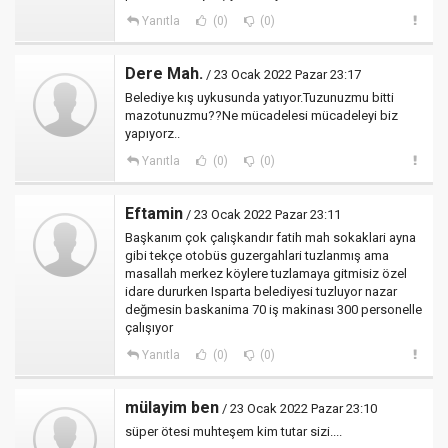
Yanıtla
(0)
(0)
Dere Mah.
/ 23 Ocak 2022 Pazar 23:17
Belediye kış uykusunda yatıyor.Tuzunuzmu bitti
mazotunuzmu??Ne mücadelesi mücadeleyi biz
yapıyorz..
Yanıtla
(0)
(0)
Eftamin
/ 23 Ocak 2022 Pazar 23:11
Başkanım çok çalışkandır fatih mah sokaklari ayna
gibi tekçe otobüs guzergahlari tuzlanmış ama
masallah merkez köylere tuzlamaya gitmisiz özel
idare dururken Isparta belediyesi tuzluyor nazar
değmesin baskanima 70 iş makinası 300 personelle
çalışıyor
Yanıtla
(0)
(0)
mülayim ben
/ 23 Ocak 2022 Pazar 23:10
süper ötesi muhteşem kim tutar sizi....