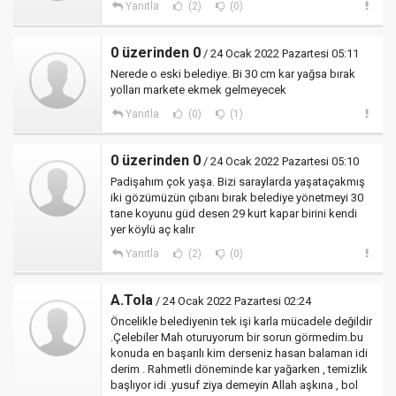
Yanıtla
(2)
(0)
0 üzerinden 0
/ 24 Ocak 2022 Pazartesi 05:11
Nerede o eski belediye. Bi 30 cm kar yağsa bırak
yolları markete ekmek gelmeyecek
Yanıtla
(0)
(1)
0 üzerinden 0
/ 24 Ocak 2022 Pazartesi 05:10
Padişahım çok yaşa. Bizi saraylarda yaşataçakmış
iki gözümüzün çıbanı bırak belediye yönetmeyi 30
tane koyunu güd desen 29 kurt kapar birini kendi
yer köylü aç kalır
Yanıtla
(2)
(0)
A.Tola
/ 24 Ocak 2022 Pazartesi 02:24
Öncelikle belediyenin tek işi karla mücadele değildir
.Çelebiler Mah oturuyorum bir sorun görmedim.bu
konuda en başarılı kim derseniz hasan balaman idi
derim . Rahmetli döneminde kar yağarken , temizlik
başlıyor idi .yusuf ziya demeyin Allah aşkına , bol