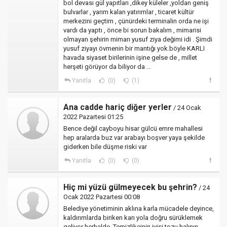
bol devası gül yapıtları ,dikey küleler ,yoldan geniş
bulvarlar , yarım kalan yatırımlar , ticaret kültür
merkezini geçtim , çünürdeki terminalin orda ne işi
vardı da yaptı , önce bi sorun bakalım , mimarisi
olmayan şehirin mimarı yusuf ziya değimi idi . Şimdi
yusuf ziyayı övmenin bir mantığı yok.böyle KARLI
havada siyaset birilerinin işine gelse de , millet
herşeti görüyor da biliyor da …
Yanıtla
(0)
(1)
Ana cadde hariç diğer yerler
/ 24 Ocak
2022 Pazartesi 01:25
Bence değil cayboyu hisar gülcü emre mahallesi
hep aralarda buz var arabayı boşver yaya şekilde
giderken bile düşme riski var
Yanıtla
(0)
(0)
Hiç mi yüzü gülmeyecek bu şehrin?
/ 24
Ocak 2022 Pazartesi 00:08
Belediye yönetiminin aklına karla mücadele deyince,
kaldırımlarda biriken karı yola doğru sürüklemek
geliyor herhalde. Temizlikçinin iyisi tozu halının