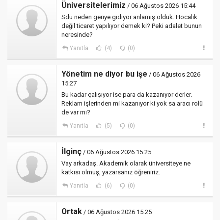
Üniversitelerimiz
/ 06 Ağustos 2026 15:44
Sdü neden geriye gidiyor anlamış olduk. Hocalık
değil ticaret yapılıyor demek ki? Peki adalet bunun
neresinde?
Yanıtla
(4)
(0)
Yönetim ne diyor bu işe
/ 06 Ağustos 2026
15:27
Bu kadar çalışıyor ise para da kazanıyor derler.
Reklam işlerinden mi kazanıyor ki yok sa aracı rolü
de var mı?
Yanıtla
(5)
(0)
İlginç
/ 06 Ağustos 2026 15:25
Vay arkadaş. Akademik olarak üniversiteye ne
katkısı olmuş, yazarsanız öğreniriz.
Yanıtla
(6)
(0)
Ortak
/ 06 Ağustos 2026 15:25