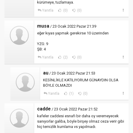
kürümeye, tuzlamaya.
Yanıtla
(0)
(0)
musa
/ 23 Ocak 2022 Pazar 21:39
eğer kıyas yapmak gerekirse 10 üzerinden
YZG: 9
ŞB: 4
Yanıtla
(2)
(0)
au
/ 23 Ocak 2022 Pazar 21:53
KESİNLİKLE KATILIYORUM GÜNAYDIN OLSA
BÖYLE OLMAZDI
Yanıtla
(1)
(0)
cadde
/ 23 Ocak 2022 Pazar 21:52
kafeler caddesi esnafı bir daha oy veremeyecek
sanıyorlar galiba, böyle birşey olmaz ceza verir gibi
hiç temizlik kumlama vs yapılmadı.