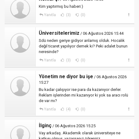
Kim yaptırmış bu haberi:)
Yanıtla
(3)
(0)
Üniversitelerimiz
/ 06 Ağustos 2026 15:44
Sdü neden geriye gidiyor anlamış olduk. Hocalık
değil ticaret yapılıyor demek ki? Peki adalet bunun
neresinde?
Yanıtla
(3)
(0)
Yönetim ne diyor bu işe
/ 06 Ağustos 2026
15:27
Bu kadar çalışıyor ise para da kazanıyor derler.
Reklam işlerinden mi kazanıyor ki yok sa aracı rolü
de var mı?
Yanıtla
(4)
(0)
İlginç
/ 06 Ağustos 2026 15:25
Vay arkadaş. Akademik olarak üniversiteye ne
katkısı olmuş, yazarsanız öğreniriz.