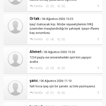
Yanıtla
(5)
(0)
Ortak
/ 06 Ağustos 2026 15:25
Iyaş’ı batıracak kişi. İktidar siyasetçilerinin IYAŞ
üzerinden maaşlandırdığı bir şahsiyet. Iyaşın iflasını
baş sorumlusu.
Yanıtla
(4)
(0)
Ahmet
/ 06 Ağustos 2026 13:26
7/24 iyaşta ise üniversitedeki işini kim yapıyor
acaba
Yanıtla
(5)
(0)
şans
/ 06 Ağustos 2026 11:10
faih hoca iyaş için bir şanstır. az bile yazmışsınız
Yanıtla
(1)
(6)