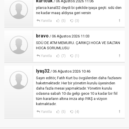
kurtcuk
/ 06 Ağustos 2026 11:06
yılarca kanal32 deydi bi şekilde iyaşa geçti. sdü den
ne kadar maaş aldıysa geri versin
Yanıtla
(5)
(3)
bravo
/ 06 Ağustos 2026 11:03
SDÜ DE ATM MEMURU. ÇARIKÇI HOCA VE SALTAN
HOCA SORUMLUSU
Yanıtla
(7)
(1)
Iyaş32
/ 06 Ağustos 2026 10:46
Sayın editör, Fatih Kurt bu övgülerden daha fazlasını
haketmektedir. Her bir yönetim kurulu üyesinden
daha fazla mesai yapmaktadır. Yönetim kurulu
odasına sabah 10 da gelip gece 10 a kadar bir fiil
tüm kararların altına imza atıp IYAŞ a vizyon
katmaktadır.
Yanıtla
(5)
(4)