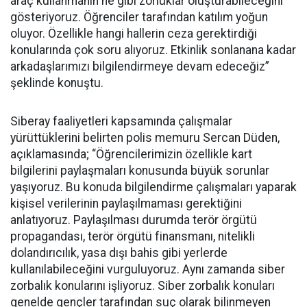
araç kullanmanın ne gibi zorluklar oluşturabileceğini
gösteriyoruz. Öğrenciler tarafından katılım yoğun
oluyor. Özellikle hangi hallerin ceza gerektirdiği
konularında çok soru alıyoruz. Etkinlik sonlanana kadar
arkadaşlarımızı bilgilendirmeye devam edeceğiz”
şeklinde konuştu.
Siberay faaliyetleri kapsamında çalışmalar
yürüttüklerini belirten polis memuru Sercan Düden,
açıklamasında; “Öğrencilerimizin özellikle kart
bilgilerini paylaşmaları konusunda büyük sorunlar
yaşıyoruz. Bu konuda bilgilendirme çalışmaları yaparak
kişisel verilerinin paylaşılmaması gerektiğini
anlatıyoruz. Paylaşılması durumda terör örgütü
propagandası, terör örgütü finansmanı, nitelikli
dolandırıcılık, yasa dışı bahis gibi yerlerde
kullanılabileceğini vurguluyoruz. Aynı zamanda siber
zorbalık konularını işliyoruz. Siber zorbalık konuları
genelde gençler tarafından suç olarak bilinmeyen