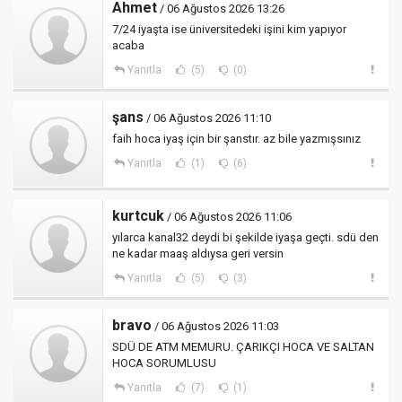
Ahmet
/ 06 Ağustos 2026 13:26
7/24 iyaşta ise üniversitedeki işini kim yapıyor
acaba
Yanıtla
(5)
(0)
şans
/ 06 Ağustos 2026 11:10
faih hoca iyaş için bir şanstır. az bile yazmışsınız
Yanıtla
(1)
(6)
kurtcuk
/ 06 Ağustos 2026 11:06
yılarca kanal32 deydi bi şekilde iyaşa geçti. sdü den
ne kadar maaş aldıysa geri versin
Yanıtla
(5)
(3)
bravo
/ 06 Ağustos 2026 11:03
SDÜ DE ATM MEMURU. ÇARIKÇI HOCA VE SALTAN
HOCA SORUMLUSU
Yanıtla
(7)
(1)