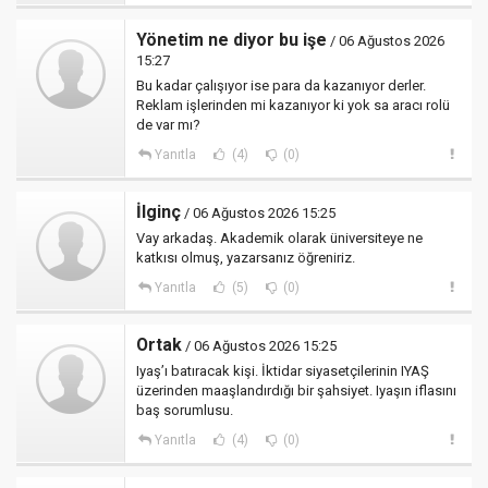
Yönetim ne diyor bu işe
/ 06 Ağustos 2026
15:27
Bu kadar çalışıyor ise para da kazanıyor derler.
Reklam işlerinden mi kazanıyor ki yok sa aracı rolü
de var mı?
Yanıtla
(4)
(0)
İlginç
/ 06 Ağustos 2026 15:25
Vay arkadaş. Akademik olarak üniversiteye ne
katkısı olmuş, yazarsanız öğreniriz.
Yanıtla
(5)
(0)
Ortak
/ 06 Ağustos 2026 15:25
Iyaş’ı batıracak kişi. İktidar siyasetçilerinin IYAŞ
üzerinden maaşlandırdığı bir şahsiyet. Iyaşın iflasını
baş sorumlusu.
Yanıtla
(4)
(0)