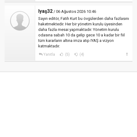
Iyaş32
/ 06 Ağustos 2026 10:46
Sayın editör, Fatih Kurt bu övgülerden daha fazlasını
haketmektedir. Her bir yönetim kurulu üyesinden
daha fazla mesai yapmaktadır. Yönetim kurulu
odasına sabah 10 da gelip gece 10 a kadar bir fiil
tüm kararların altına imza atıp IYAŞ a vizyon
katmaktadır.
Yanıtla
(5)
(4)