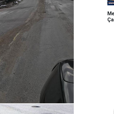
Me
Ça