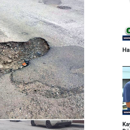
Ha
Ka