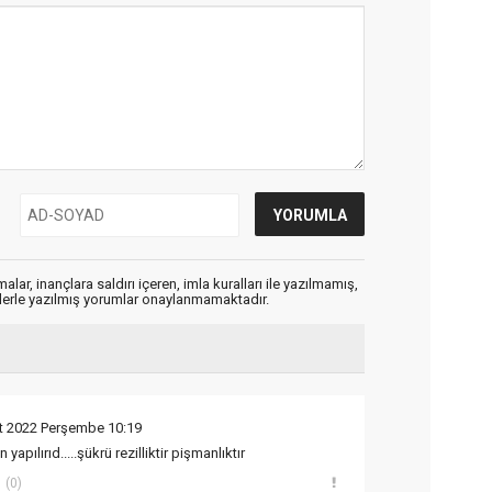
alar, inançlara saldırı içeren, imla kuralları ile yazılmamış,
flerle yazılmış yorumlar onaylanmamaktadır.
t 2022 Perşembe 10:19
apılırıd.....şükrü rezilliktir pişmanlıktır
(0)