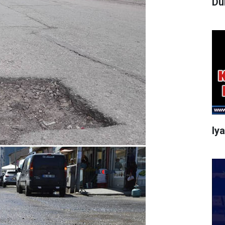
Dü
Iy