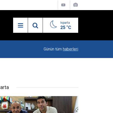
Isparta
25 °C
19:20
Vali Erin: Bu İşin Kenarında Olanlara Bile Bu M
Günün tüm
haberleri
parta