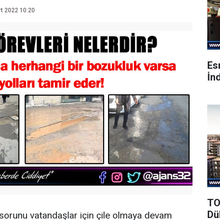
t 2022 10:20
Es
İnd
TO
Dü
sorunu vatandaşlar için çile olmaya devam