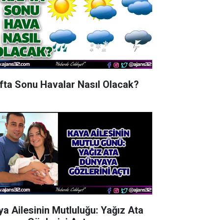
fta Sonu Havalar Nasıl Olacak?
ya Ailesinin Mutluluğu: Yağız Ata