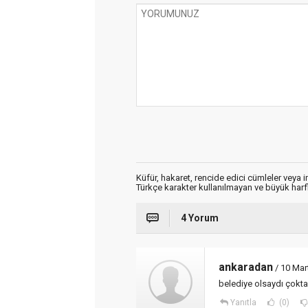
Küfür, hakaret, rencide edici cümleler veya im
Türkçe karakter kullanılmayan ve büyük har
4 Yorum
ankaradan
/ 10 Mar
belediye olsaydı çoktan y
Yanıtla
(0)