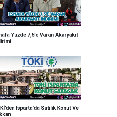
nafa Yüzde 7,5’e Varan Akaryakıt
irimi
Kİ'den Isparta’da Satılık Konut Ve
kkan