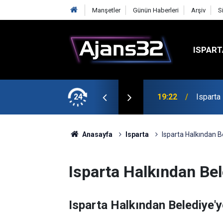
Manşetler
Günün Haberleri
Arşiv
S
ISPART
mirspor Maçıyla Başlıyor
24
19:22
Isparta
Anasayfa
Isparta
Isparta Halkından B
Isparta Halkından Bel
Isparta Halkından Belediye'y