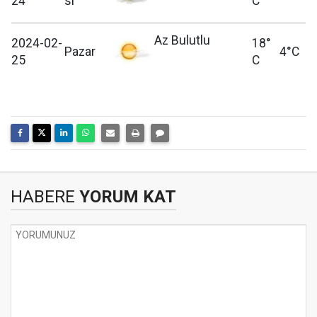
24
si
C
Az Bulutlu
2024-02-
18°
Pazar
4°C
25
C
HABERE
YORUM KAT