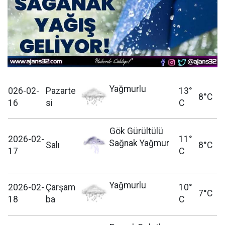
Yağmurlu
026-02-
Pazarte
13°
8°C
16
si
C
Gök Gürültülü
2026-02-
11°
Sağnak Yağmur
Salı
8°C
17
C
Yağmurlu
2026-02-
Çarşam
10°
7°C
18
ba
C