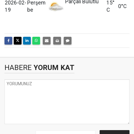
Parçalı Bulutlu
2026-02-
Perşem
15°
0°C
19
be
C
HABERE
YORUM KAT