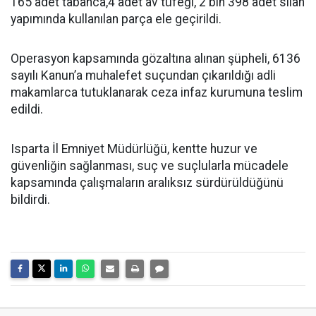
165 adet tabanca,4 adet av tüfeği, 2 bin 398 adet silah
yapımında kullanılan parça ele geçirildi.
Operasyon kapsamında gözaltına alınan şüpheli, 6136
sayılı Kanun’a muhalefet suçundan çıkarıldığı adli
makamlarca tutuklanarak ceza infaz kurumuna teslim
edildi.
Isparta İl Emniyet Müdürlüğü, kentte huzur ve
güvenliğin sağlanması, suç ve suçlularla mücadele
kapsamında çalışmaların aralıksız sürdürüldüğünü
bildirdi.