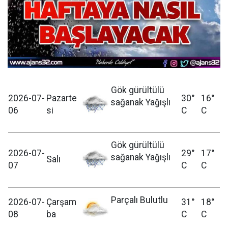
Gök gürültülü
2026-07-
Pazarte
30°
16°
sağanak Yağışlı
06
si
C
C
Gök gürültülü
2026-07-
29°
17°
sağanak Yağışlı
Salı
07
C
C
Parçalı Bulutlu
2026-07-
Çarşam
31°
18°
08
ba
C
C