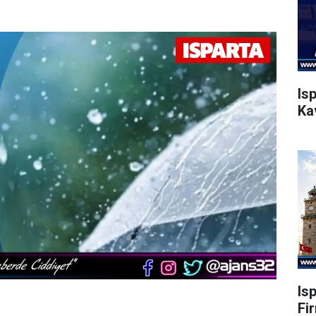
Is
Ka
Is
Fi