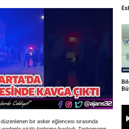
Bi
Bü
e düzenlenen bir asker eğlencesi sırasında
r nedenle sözlü tartışma başladı. Tartışmanın