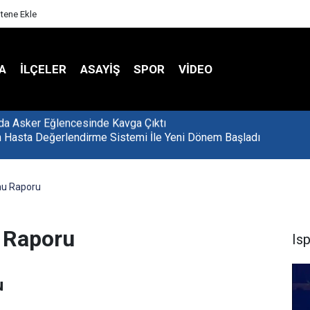
itene Ekle
A
İLÇELER
ASAYİŞ
SPOR
VIDEO
 Hasta Değerlendirme Sistemi İle Yeni Dönem Başladı
mu Raporu
 Raporu
Is
u