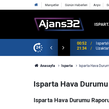
Manşetler
Günün Haberleri
Arşiv
S
ISPART
avga Çıktı
24
21:34
Uzaktan
Anasayfa
Isparta
Isparta Hava Duru
Isparta Hava Durumu
Isparta Hava Durumu Rapor