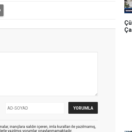
Çü
Ça
alar, inançlara saldırı içeren, imla kuralları ile yazılmamış,
flerle yazılmış yorumlar onaylanmamaktadır.