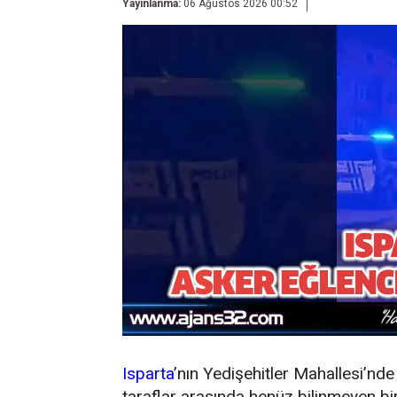
Yayınlanma:
06 Ağustos 2026 00:52
Isparta
’nın Yedişehitler Mahallesi’nd
taraflar arasında henüz bilinmeyen bi