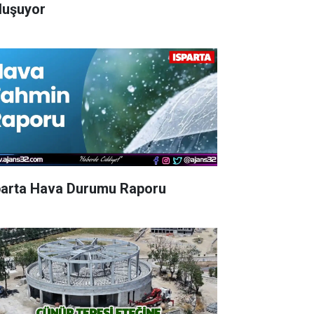
luşuyor
parta Hava Durumu Raporu