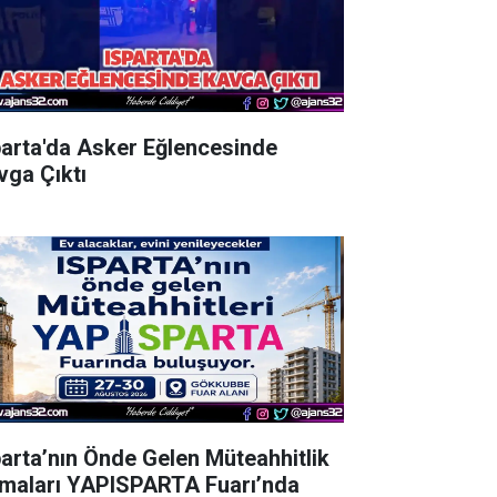
parta'da Asker Eğlencesinde
vga Çıktı
parta’nın Önde Gelen Müteahhitlik
rmaları YAPISPARTA Fuarı’nda