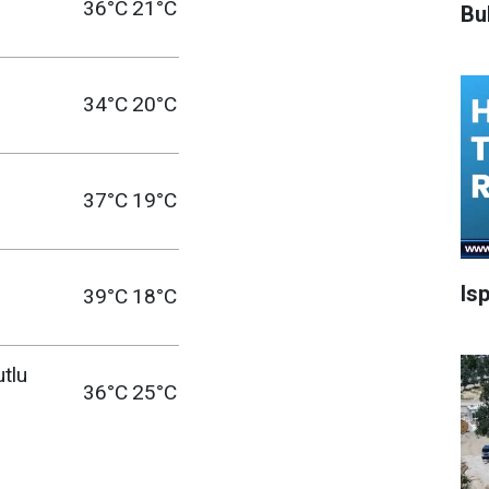
36°C
21°C
Bu
34°C
20°C
37°C
19°C
Is
39°C
18°C
utlu
36°C
25°C