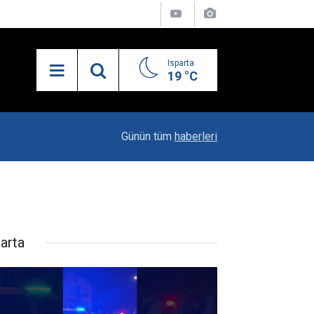
Isparta
19 °C
21:27
MHP’de İlçe Kongreleri Başlıyor
Günün tüm
haberleri
parta