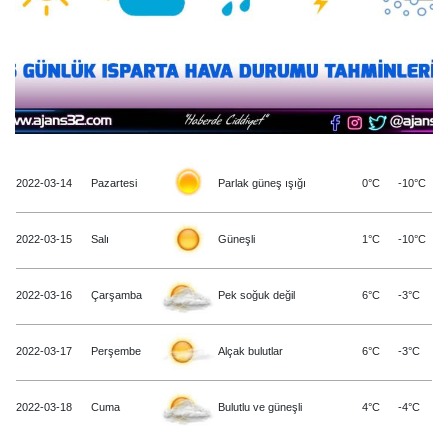
2022-03-14
Pazartesi
Parlak güneş ışığı
0°C
-10°C
2022-03-15
Salı
Güneşli
1°C
-10°C
2022-03-16
Çarşamba
Pek soğuk değil
6°C
-3°C
2022-03-17
Perşembe
Alçak bulutlar
6°C
-3°C
2022-03-18
Cuma
Bulutlu ve güneşli
4°C
-4°C