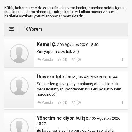
Küfür, hakaret, rencide edici cümleler veya imalar, inançlara saldırı içeren,
imla kuralları ile yazılmamış, Türkçe karakter kullanılmayan ve büyük
harflerle yazılmış yorumlar onaylanmamaktadır.
10 Yorum
Kemal Ç.
/ 06 Ağustos 2026 18:50
Kim yaptırmış bu haberi:)
Yanıtla
(4)
(0)
Üniversitelerimiz
/ 06 Ağustos 2026 15:44
Sdü neden geriye gidiyor anlamış olduk. Hocalık
değil ticaret yapılıyor demek ki? Peki adalet bunun
neresinde?
Yanıtla
(4)
(0)
Yönetim ne diyor bu işe
/ 06 Ağustos 2026
15:27
Bu kadar çalışıyor ise para da kazanıyor derler.