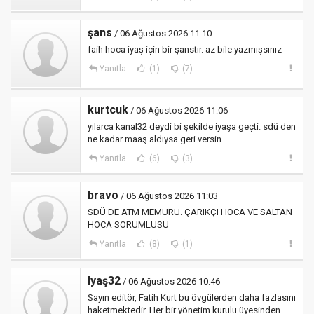
şans
/ 06 Ağustos 2026 11:10
faih hoca iyaş için bir şanstır. az bile yazmışsınız
Yanıtla
(1)
(7)
kurtcuk
/ 06 Ağustos 2026 11:06
yılarca kanal32 deydi bi şekilde iyaşa geçti. sdü den
ne kadar maaş aldıysa geri versin
Yanıtla
(6)
(3)
bravo
/ 06 Ağustos 2026 11:03
SDÜ DE ATM MEMURU. ÇARIKÇI HOCA VE SALTAN
HOCA SORUMLUSU
Yanıtla
(8)
(1)
Iyaş32
/ 06 Ağustos 2026 10:46
Sayın editör, Fatih Kurt bu övgülerden daha fazlasını
haketmektedir. Her bir yönetim kurulu üyesinden