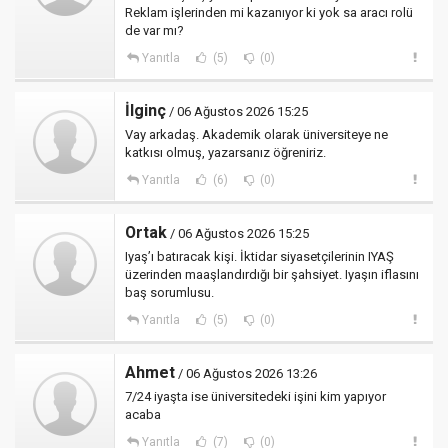
Reklam işlerinden mi kazanıyor ki yok sa aracı rolü
de var mı?
Yanıtla
(5)
(0)
İlginç
/ 06 Ağustos 2026 15:25
Vay arkadaş. Akademik olarak üniversiteye ne
katkısı olmuş, yazarsanız öğreniriz.
Yanıtla
(6)
(0)
Ortak
/ 06 Ağustos 2026 15:25
Iyaş’ı batıracak kişi. İktidar siyasetçilerinin IYAŞ
üzerinden maaşlandırdığı bir şahsiyet. Iyaşın iflasını
baş sorumlusu.
Yanıtla
(5)
(0)
Ahmet
/ 06 Ağustos 2026 13:26
7/24 iyaşta ise üniversitedeki işini kim yapıyor
acaba
Yanıtla
(7)
(0)