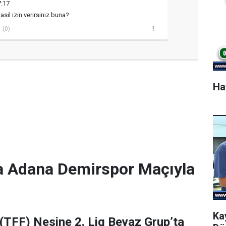
7:17
asil izin verirsiniz buna?
(0)
Ha
a Adana Demirspor Maçıyla
Ka
(TFF) Nesine 2. Lig Beyaz Grup’ta