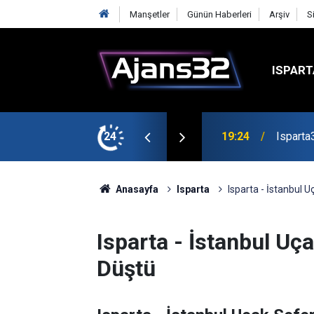
Manşetler
Günün Haberleri
Arşiv
S
ISPART
mirspor Maçıyla Başlıyor
24
19:22
Isparta
Anasayfa
Isparta
Isparta - İstanbul 
Isparta - İstanbul Uç
Düştü