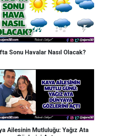
fta Sonu Havalar Nasıl Olacak?
ya Ailesinin Mutluluğu: Yağız Ata