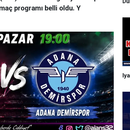
Dü
maç programı belli oldu. Y
Iy