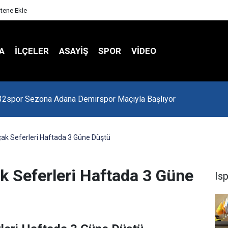
itene Ekle
A
İLÇELER
ASAYİŞ
SPOR
VIDEO
 Kredi Batağında
Uçak Seferleri Haftada 3 Güne Düştü
ak Seferleri Haftada 3 Güne
Is