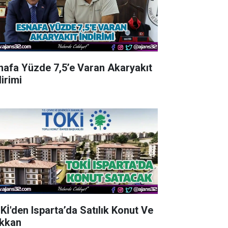
nafa Yüzde 7,5’e Varan Akaryakıt
irimi
Kİ'den Isparta’da Satılık Konut Ve
kkan