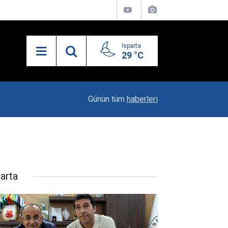
Isparta
29 °C
19:20
Vali Erin: Bu İşin Kenarında Olanlara Bile Bu M
Günün tüm
haberleri
parta