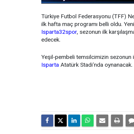
Türkiye Futbol Federasyonu (TFF) N
ilk hafta maç programı belli oldu. Y
Isparta32spor
, sezonun ilk karşıla
edecek.
Yeşil-pembeli temsilcimizin sezonun 
Isparta
Atatürk Stadı’nda oynanacak.