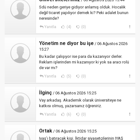
Sdü neden geriye gidiyor anlamış olduk. Hocalık
değil ticaret yapılıyor demek ki? Peki adalet bunun
neresinde?
Yanıtla
(4)
(0)
Yönetim ne diyor bu işe
/ 06 Ağustos 2026
15:27
Bu kadar çalışıyor ise para da kazanıyor derler.
Reklam işlerinden mi kazanıyor ki yok sa aracı rolü
de var mı?
Yanıtla
(5)
(0)
İlginç
/ 06 Ağustos 2026 15:25
Vay arkadaş. Akademik olarak üniversiteye ne
katkısı olmuş, yazarsanız öğreniriz.
Yanıtla
(6)
(0)
Ortak
/ 06 Ağustos 2026 15:25
Iyaş’ı batıracak kişi. İktidar siyasetçilerinin IYAŞ