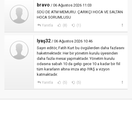
bravo
/ 06 Ağustos 2026 11:03
SDÜ DE ATM MEMURU. ÇARIKÇI HOCA VE SALTAN
HOCA SORUMLUSU
Yanıtla
(8)
(1)
Iyaş32
/ 06 Ağustos 2026 10:46
Sayın editör, Fatih Kurt bu övgülerden daha fazlasını
haketmektedir. Her bir yönetim kurulu üyesinden
daha fazla mesai yapmaktadır. Yönetim kurulu
odasına sabah 10 da gelip gece 10 a kadar bir fiil
tüm kararların altına imza atıp IYAŞ a vizyon
katmaktadır.
Yanıtla
(5)
(5)