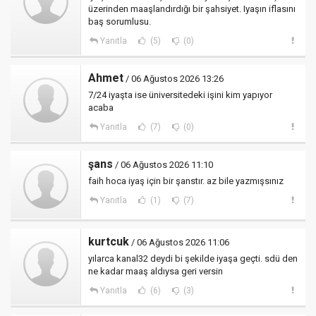
üzerinden maaşlandırdığı bir şahsiyet. Iyaşın iflasını
baş sorumlusu.
Yanıtla
(5)
(0)
Ahmet
/ 06 Ağustos 2026 13:26
7/24 iyaşta ise üniversitedeki işini kim yapıyor
acaba
Yanıtla
(7)
(0)
şans
/ 06 Ağustos 2026 11:10
faih hoca iyaş için bir şanstır. az bile yazmışsınız
Yanıtla
(1)
(7)
kurtcuk
/ 06 Ağustos 2026 11:06
yılarca kanal32 deydi bi şekilde iyaşa geçti. sdü den
ne kadar maaş aldıysa geri versin
Yanıtla
(6)
(3)