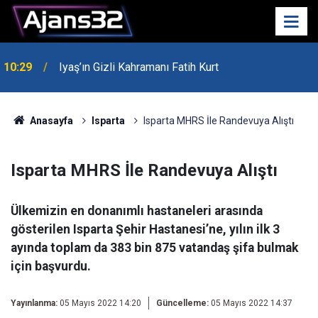
10:29
Iyaş’ın Gizli Kahramanı Fatih Kurt
00:52
Isparta'da Asker Eğlencesinde Kavga Çıktı
Anasayfa
Isparta
Isparta MHRS İle Randevuya Alıştı
Isparta MHRS İle Randevuya Alıştı
Ülkemizin en donanımlı hastaneleri arasında
gösterilen Isparta Şehir Hastanesi’ne, yılın ilk 3
ayında toplam da 383 bin 875 vatandaş şifa bulmak
için başvurdu.
Yayınlanma:
05 Mayıs 2022 14:20
Güncelleme:
05 Mayıs 2022 14:37