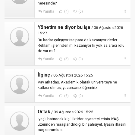
neresinde?
Yanıtla
(4)
(0)
Yönetim ne diyor bu işe
/ 06 Ağustos 2026
15:27
Bu kadar çalışıyor ise para da kazanıyor derler.
Reklam işlerinden mi kazanıyor ki yok sa aracı rolü
de var mı?
Yanıtla
(5)
(0)
İlginç
/ 06 Ağustos 2026 15:25
Vay arkadaş. Akademik olarak üniversiteye ne
katkısı olmuş, yazarsanız öğreniriz.
Yanıtla
(6)
(0)
Ortak
/ 06 Ağustos 2026 15:25
Iyaş’ı batıracak kişi. İktidar siyasetçilerinin IYAŞ
üzerinden maaşlandırdığı bir şahsiyet. Iyaşın iflasını
baş sorumlusu.