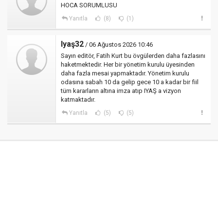
HOCA SORUMLUSU
Yanıtla
(8)
(1)
Iyaş32
/ 06 Ağustos 2026 10:46
Sayın editör, Fatih Kurt bu övgülerden daha fazlasını
haketmektedir. Her bir yönetim kurulu üyesinden
daha fazla mesai yapmaktadır. Yönetim kurulu
odasına sabah 10 da gelip gece 10 a kadar bir fiil
tüm kararların altına imza atıp IYAŞ a vizyon
katmaktadır.
Yanıtla
(5)
(5)