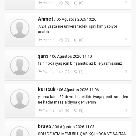
Yanıtla
(5)
(0)
Ahmet
/ 06 Ağustos 2026 13:26
7/24 iyaşta ise üniversitedeki işini kim yapıyor
acaba
Yanıtla
(7)
(0)
şans
/ 06 Ağustos 2026 11:10
faih hoca iyaş için bir şanstır. az bile yazmışsınız
Yanıtla
(1)
(7)
kurtcuk
/ 06 Ağustos 2026 11:06
yılarca kanal32 deydi bi şekilde iyaşa geçti. sdü den
ne kadar maaş aldıysa geri versin
Yanıtla
(6)
(3)
bravo
/ 06 Ağustos 2026 11:03
SDÜ DE ATM MEMURU. ÇARIKÇI HOCA VE SALTAN