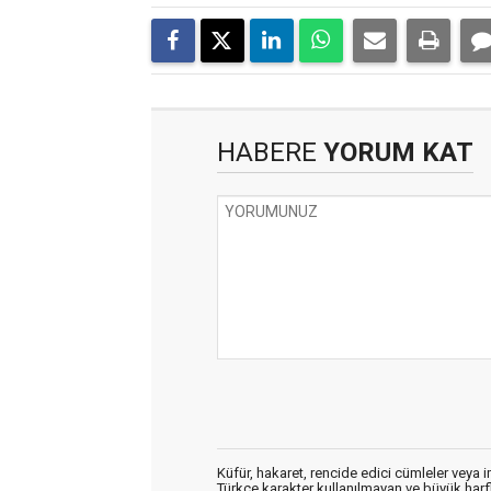
HABERE
YORUM KAT
Küfür, hakaret, rencide edici cümleler veya im
Türkçe karakter kullanılmayan ve büyük har