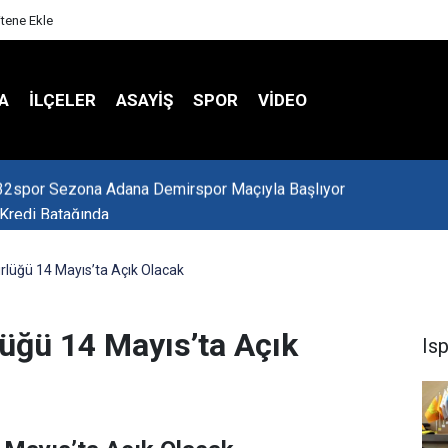
itene Ekle
A
İLÇELER
ASAYİŞ
SPOR
VIDEO
 Kredi Batağında
rlüğü 14 Mayıs’ta Açık Olacak
üğü 14 Mayıs’ta Açık
Is