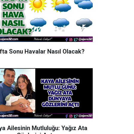
fta Sonu Havalar Nasıl Olacak?
ya Ailesinin Mutluluğu: Yağız Ata