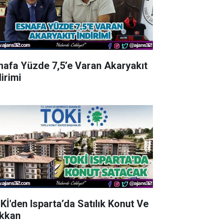
nafa Yüzde 7,5’e Varan Akaryakıt
irimi
Kİ'den Isparta’da Satılık Konut Ve
kkan