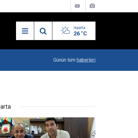
Isparta
26 °C
19:20
Vali Erin: Bu İşin Kenarında Olanlara Bile Bu M
Günün tüm
haberleri
parta