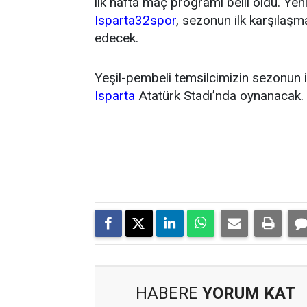
ilk hafta maç programı belli oldu. Y
Isparta32spor
, sezonun ilk karşıla
edecek.
Yeşil-pembeli temsilcimizin sezonun 
Isparta
Atatürk Stadı’nda oynanacak.
HABERE
YORUM KAT