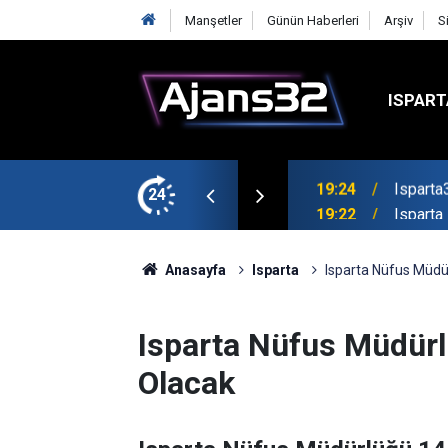
Manşetler
Günün Haberleri
Arşiv
S
ISPART
mirspor Maçıyla Başlıyor
24
19:22
Isparta
Anasayfa
Isparta
Isparta Nüfus Müdü
Isparta Nüfus Müdürl
Olacak