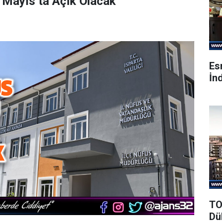
 Mayıs’ta Açık Olacak
Es
İnd
TO
Dü