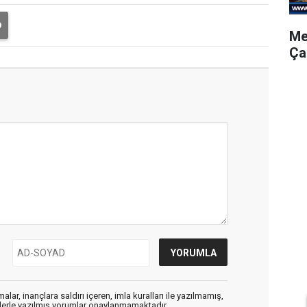
Me
Ça
alar, inançlara saldırı içeren, imla kuralları ile yazılmamış,
flerle yazılmış yorumlar onaylanmamaktadır.