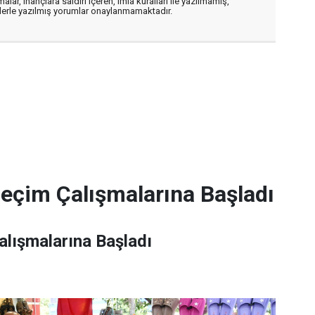
alar, inançlara saldırı içeren, imla kuralları ile yazılmamış,
flerle yazılmış yorumlar onaylanmamaktadır.
Seçim Çalışmalarına Başladı
alışmalarına Başladı