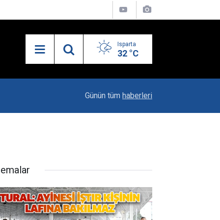
Isparta
32 °C
10:04
Kaya Ailesinin Mutluluğu: Yağız Ata Dünyaya Göz
Günün tüm
haberleri
nemalar