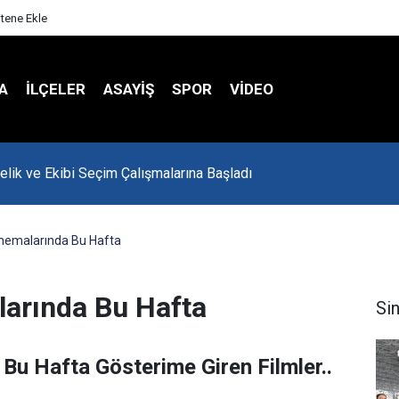
itene Ekle
A
İLÇELER
ASAYİŞ
SPOR
VIDEO
onu Havalar Nasıl Olacak?
inemalarında Bu Hafta
larında Bu Hafta
Si
Bu Hafta Gösterime Giren Filmler..