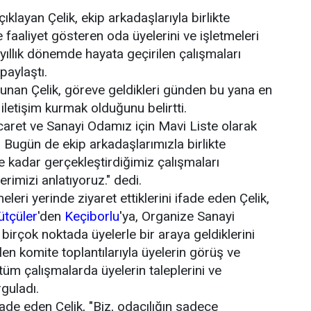
ıklayan Çelik, ekip arkadaşlarıyla birlikte
aaliyet gösteren oda üyelerini ve işletmeleri
yıllık dönemde hayata geçirilen çalışmaları
paylaştı.
lunan Çelik, göreve geldikleri günden bu yana en
 iletişim kurmak olduğunu belirtti.
icaret ve Sanayi Odamız için Mavi Liste olarak
 Bugün de ekip arkadaşlarımızla birlikte
e kadar gerçekleştirdiğimiz çalışmaları
imizi anlatıyoruz." dedi.
eleri yerinde ziyaret ettiklerini ifade eden Çelik,
ütçüler
'den
Keçiborlu
'ya, Organize Sanayi
 birçok noktada üyelerle bir araya geldiklerini
en komite toplantılarıyla üyelerin görüş ve
k, tüm çalışmalarda üyelerin taleplerini ve
rguladı.
de eden Çelik, "Biz, odacılığın sadece