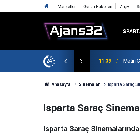
Manşetler
Günün Haberleri
Arşiv
S
ISPART
şmalarına Başladı
24
10:15
Hafta S
Anasayfa
Sinemalar
Isparta Saraç S
Isparta Saraç Sinema
Isparta Saraç Sinemalarında 