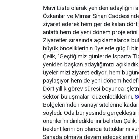
Mavi Liste olarak yeniden adaylığını aç
Özkanlar ve Mimar Sinan Caddesi'nde f
ziyaret ederek hem geride kalan dört 
anlattı hem de yeni dönem projelerini 
Ziyaretler sırasında açıklamalarda bu
büyük önceliklerinin üyelerle güçlü bir
Çelik, "Geçtiğimiz günlerde Isparta T
yeniden başkan adaylığımızı açıkladık.
üyelerimizi ziyaret ediyor, hem bugün
paylaşıyor hem de yeni dönem hedefler
Dört yıllık görev süresi boyunca işletm
sektör buluşmaları düzenlediklerini,
S
Bölgeleri'nden sanayi sitelerine kadar
söyledi. Oda bünyesinde gerçekleştiril
önerilerini dinlediklerini belirten Çeli
beklentilerini ön planda tuttuklarını vu
Sahada olmaya devam edeceklerini ifa