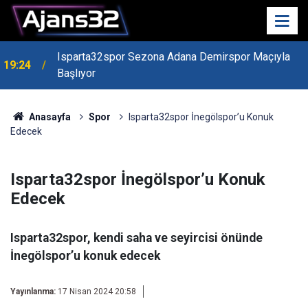
Isparta32spor Sezona Adana Demirspor Maçıyla
19:24
Başlıyor
19:22
Isparta Kredi Batağında
Anasayfa
Spor
Isparta32spor İnegölspor’u Konuk
Edecek
Isparta32spor İnegölspor’u Konuk
Edecek
Isparta32spor, kendi saha ve seyircisi önünde
İnegölspor’u konuk edecek
Yayınlanma:
17 Nisan 2024 20:58