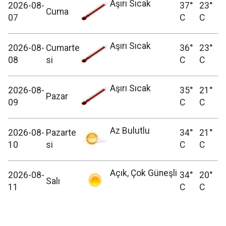
Aşırı Sıcak
2026-08-
37°
23°
Cuma
07
C
C
Aşırı Sıcak
2026-08-
Cumarte
36°
23°
08
si
C
C
Aşırı Sıcak
2026-08-
35°
21°
Pazar
09
C
C
Az Bulutlu
2026-08-
Pazarte
34°
21°
10
si
C
C
Açık, Çok Güneşli
2026-08-
34°
20°
Salı
11
C
C