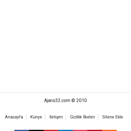
Ajans32.com © 2010
Anasayfa
Künye
İletişim
Gizlilik İlkeleri
Sitene Ekle