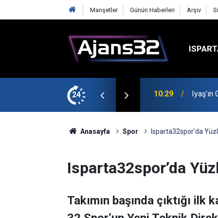
Manşetler
Günün Haberleri
Arşiv
S
ISPART
t
24
00:52
Isparta
Anasayfa
Spor
Isparta32spor’da Yüzl
Isparta32spor’da Yüz
Takımın başında çıktığı ilk k