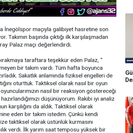
a İnegölspor maçıyla galibiyet hasretine son
r. Takımın başında çıktığı ilk karşılaşmadan
oray Palaz maçı değerlendirdi.
 bırakmaya taraftara teşekkür eden Palaz, “
emeyen bir takım vardı. Tüm hafta boyunca
Gü
ladık. Sakatlık anlamında fiziksel engelleri de
De
ğını oturttuk. Taktiksel olarak nasıl bir oyun
i oyuncularımızın nasıl bir reaksiyon göstereceği
hazırlandığımızı düşünüyorum. Rakibi iyi analiz
n karşılığını da aldık. Taktiksel olarak
mine eden bir takım istedim. Çünkü kendi
ze taktiksel olarak üstünlük kurmasını
ık verdi. İlk yarım saat temposu yüksek bir