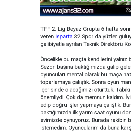
TFF 2. Lig Beyaz Grupta 6 hafta sonr
veren
Isparta
32 Spor da yüzler gülüyo
galibiyetle ayrılan Teknik Direktörü K
Öncelikle bu maçta kendilerini yalnız
Sezon başına baktığımızda galip gel
oyuncuları mental olarak bu maça hazır
toparlamaya çalıştık. Sonra oyun mantı
içerisinde olacağımızı oturttuk. Tabik
önemliydi. Çok da memnun kaldım. İyi 
edip doğru işler yapmaya çalıştık. Bunu
baktığımızda ilk yarım saat oyunu do
evimizde oynuyoruz. Burada rakibin bi
istemedim. Oyuncularım da buna karşıl