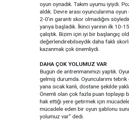
oyun oynadık. Takım uyumu iyiydi. Pozi
aldık. Devre arası oyuncularıma oyun 
2-0’ın garanti skor olmadığını söyledi
yarıya başladık. İkinci yarının ilk 1
çalıştık. Bizim için iyi bir başlangıç 
değerlendirebilseydik daha faklı skorl
kazanmak çok önemliydi.
DAHA ÇOK YOLUMUZ VAR
Bugün de antrenmanımızı yaptık. Oyu
gelmiş durumda. Oyuncularımı tebrik
yana sıcak kanlı, dostane şekilde yak
Önemli olan çok fazla puan toplayıp
hak ettiği yere getirmek için mücad
mücadele eden bir oyun şablonu suna
yolumuz var” dedi.