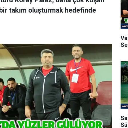
ktörü Koray Palaz, daha çok koşan
bir takım oluşturmak hedefinde
Va
Se
Sa
Sü