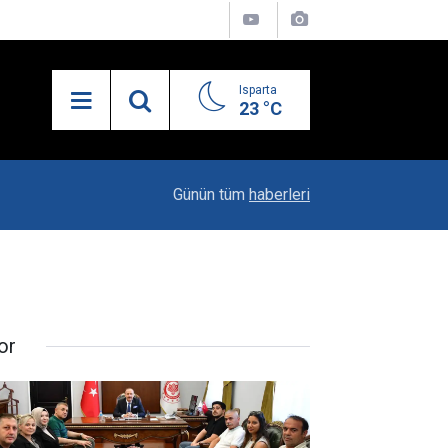
Isparta
23 °C
21:34
Uzaktan Hasta Değerlendirme Sistemi İle Yeni
Günün tüm
haberleri
or