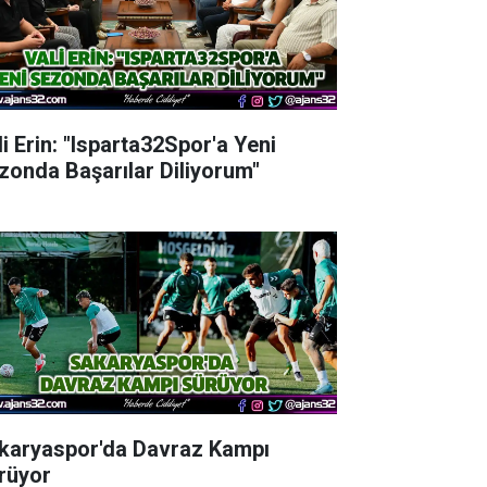
li Erin: "Isparta32Spor'a Yeni
zonda Başarılar Diliyorum"
karyaspor'da Davraz Kampı
rüyor