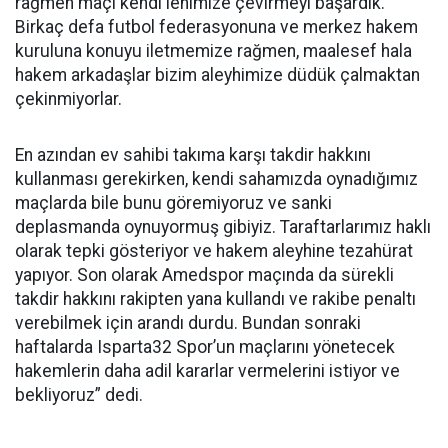
rağmen maçı kendi lehimize çevirmeyi başardık.
Birkaç defa futbol federasyonuna ve merkez hakem
kuruluna konuyu iletmemize rağmen, maalesef hala
hakem arkadaşlar bizim aleyhimize düdük çalmaktan
çekinmiyorlar.
En azından ev sahibi takıma karşı takdir hakkını
kullanması gerekirken, kendi sahamızda oynadığımız
maçlarda bile bunu göremiyoruz ve sanki
deplasmanda oynuyormuş gibiyiz. Taraftarlarımız haklı
olarak tepki gösteriyor ve hakem aleyhine tezahürat
yapıyor. Son olarak Amedspor maçında da sürekli
takdir hakkını rakipten yana kullandı ve rakibe penaltı
verebilmek için arandı durdu. Bundan sonraki
haftalarda Isparta32 Spor’un maçlarını yönetecek
hakemlerin daha adil kararlar vermelerini istiyor ve
bekliyoruz” dedi.