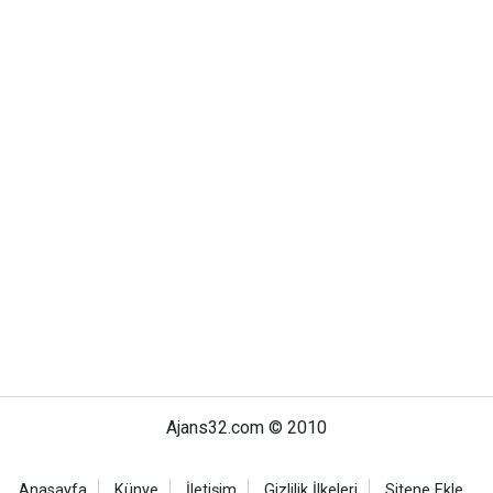
Ajans32.com © 2010
Anasayfa
Künye
İletişim
Gizlilik İlkeleri
Sitene Ekle