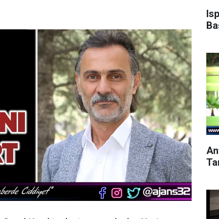
Is
Ba
An
Ta