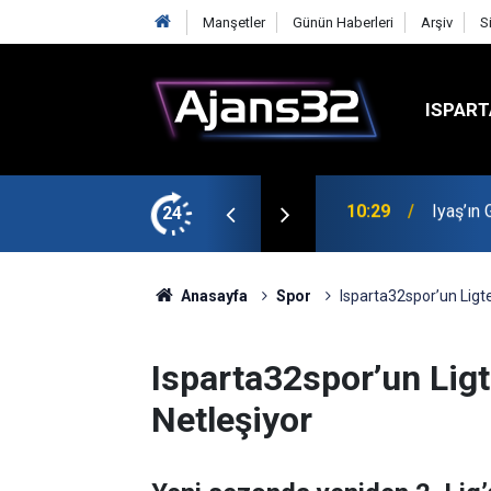
Manşetler
Günün Haberleri
Arşiv
S
ISPART
t
24
00:52
Isparta
Anasayfa
Spor
Isparta32spor’un Ligt
Isparta32spor’un Lig
Netleşiyor