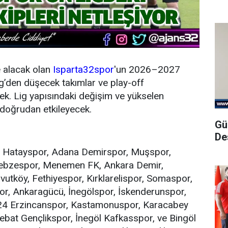
e alacak olan
Isparta32spor
'un 2026–2027
g’den düşecek takımlar ve play-off
ek. Lig yapısındaki değişim ve yükselen
 doğrudan etkileyecek.
Gü
De
, Hatayspor, Adana Demirspor, Muşspor,
 Gebzespor, Menemen FK, Ankara Demir,
tköy, Fethiyespor, Kırklarelispor, Somaspor,
or, Ankaragücü, İnegölspor, İskenderunspor,
, 24 Erzincanspor, Kastamonuspor, Karacabey
ebat Gençlikspor, İnegöl Kafkasspor, ve Bingöl