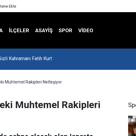
itene Ekle
A
İLÇELER
ASAYİŞ
SPOR
VIDEO
'da Asker Eğlencesinde Kavga Çıktı
eki Muhtemel Rakipleri Netleşiyor
teki Muhtemel Rakipleri
Sp