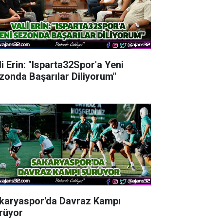
li Erin: "Isparta32Spor'a Yeni
zonda Başarılar Diliyorum"
karyaspor'da Davraz Kampı
rüyor