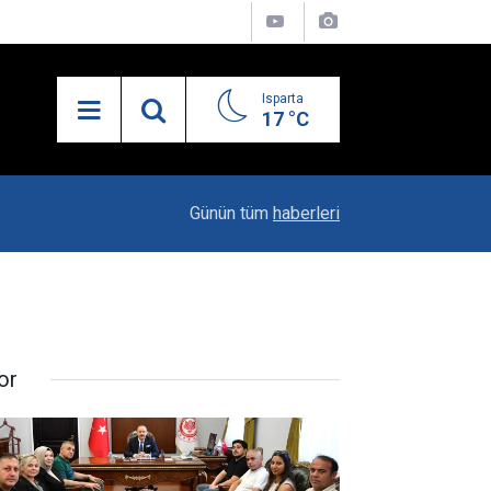
Isparta
17 °C
21:34
Uzaktan Hasta Değerlendirme Sistemi İle Yeni
Günün tüm
haberleri
or