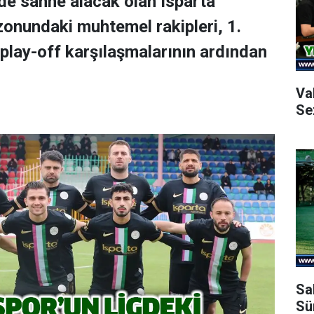
de sahne alacak olan Isparta
onundaki muhtemel rakipleri, 1.
play-off karşılaşmalarının ardından
Va
Se
Sa
Sü