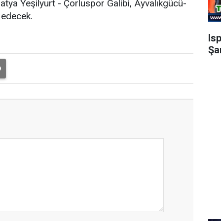
atya Yeşilyurt - Çorluspor Galibi, Ayvalıkgücü-
 edecek.
Is
Şa