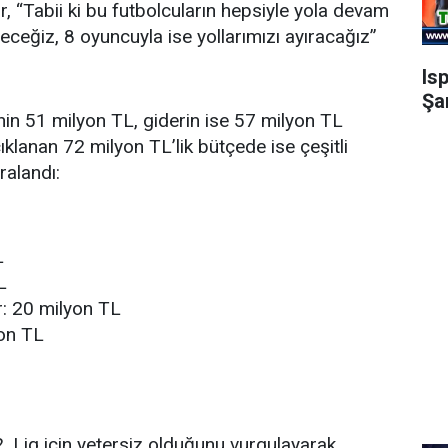
, “Tabii ki bu futbolcuların hepsiyle yola devam
eceğiz, 8 oyuncuyla ise yollarımızı ayıracağız”
Is
Şa
n 51 milyon TL, giderin ise 57 milyon TL
ıklanan 72 milyon TL’lik bütçede ise çeşitli
ralandı:
L
L
r: 20 milyon TL
yon TL
 Lig için yetersiz olduğunu vurgulayarak,