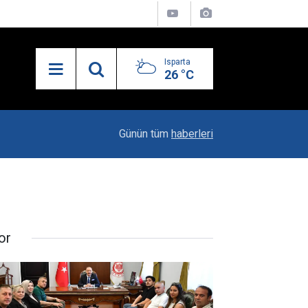
Isparta
26 °C
21:34
Uzaktan Hasta Değerlendirme Sistemi İle Yeni
Günün tüm
haberleri
or