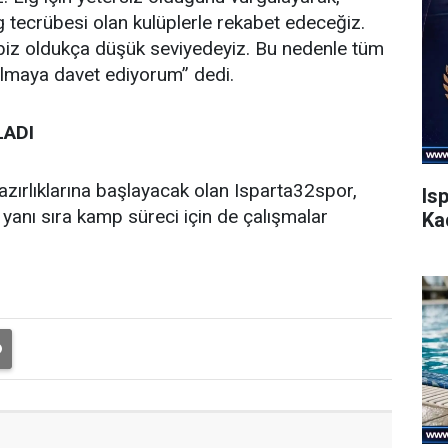
g tecrübesi olan kulüplerle rekabet edeceğiz.
 biz oldukça düşük seviyedeyiz. Bu nedenle tüm
 olmaya davet ediyorum” dedi.
LADI
zırlıklarına başlayacak olan Isparta32spor,
Is
 yanı sıra kamp süreci için de çalışmalar
Ka