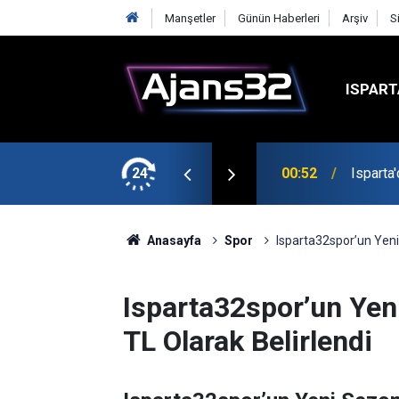
Manşetler
Günün Haberleri
Arşiv
S
ISPART
t
24
00:52
Isparta
Anasayfa
Spor
Isparta32spor’un Yeni
Isparta32spor’un Yen
TL Olarak Belirlendi