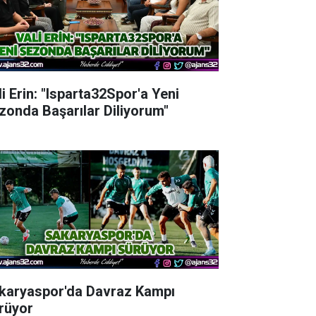
li Erin: "Isparta32Spor'a Yeni
zonda Başarılar Diliyorum"
karyaspor'da Davraz Kampı
rüyor