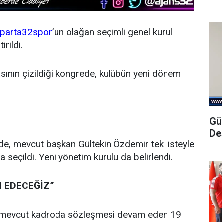
sparta32spor
’un olağan seçimli genel kurul
irildi.
sının çizildiği kongrede, kulübün yeni dönem
.
Gü
De
e, mevcut başkan Gültekin Özdemir tek listeyle
seçildi. Yeni yönetim kurulu da belirlendi.
M EDECEĞİZ”
mevcut kadroda sözleşmesi devam eden 19