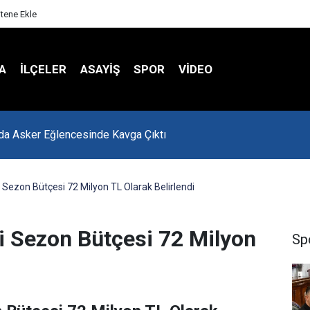
itene Ekle
A
İLÇELER
ASAYİŞ
SPOR
VIDEO
'da Asker Eğlencesinde Kavga Çıktı
 Sezon Bütçesi 72 Milyon TL Olarak Belirlendi
i Sezon Bütçesi 72 Milyon
Sp