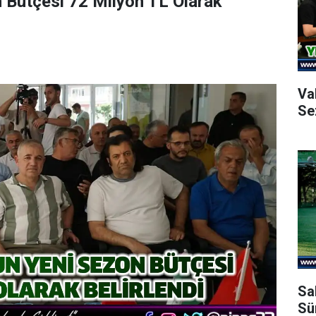
 Bütçesi 72 Milyon TL Olarak
Va
Se
Sa
Sü