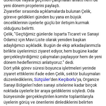
dönemde hayata geçirilen çalışmaları anlattı hem de
yeni dönem projelerini paylaştı.
Ziyaretler sırasında açıklamalarda bulunan Çelik,
göreve geldikleri günden bu yana en büyük
önceliklerinin üyelerle güçlü bir iletişim kurmak
olduğunu belirtti.
Çelik, "Geçtiğimiz günlerde Isparta Ticaret ve Sanayi
Odamız için Mavi Liste olarak yeniden başkan
adaylığımızı açıkladık. Bugün de ekip arkadaşlarımızla
birlikte üyelerimizi ziyaret ediyor, hem bugüne kadar
gerçekleştirdiğimiz çalışmaları paylaşıyor hem de yeni
dönem hedeflerimizi anlatıyoruz." dedi.
Dört yıllık görev süresi boyunca işletmeleri yerinde
ziyaret ettiklerini ifade eden Çelik, sektör buluşmaları
düzenlediklerini,
Sütçüler
'den
Keçiborlu
'ya, Organize
Sanayi Bölgeleri'nden sanayi sitelerine kadar birçok
noktada üyelerle bir araya geldiklerini söyledi. Oda
bünyesinde gerçekleştirilen komite toplantılarıyla
üyelerin görüş ve önerilerini dinlediklerini belirten