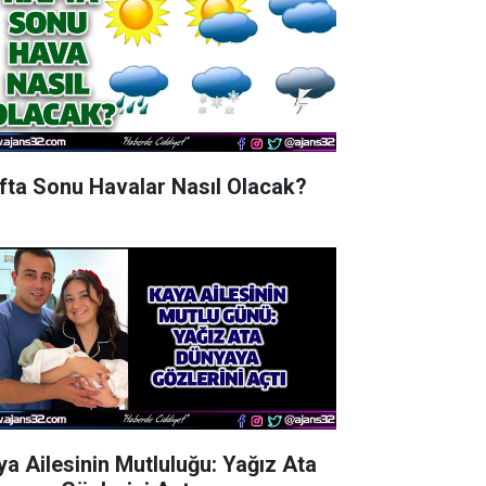
fta Sonu Havalar Nasıl Olacak?
ya Ailesinin Mutluluğu: Yağız Ata