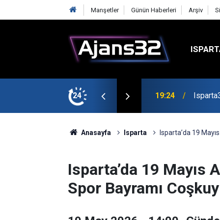
Manşetler
Günün Haberleri
Arşiv
S
ISPART
mirspor Maçıyla Başlıyor
24
19:22
Isparta
Anasayfa
Isparta
Isparta’da 19 Mayıs
Isparta’da 19 Mayıs A
Spor Bayramı Coşkuyl