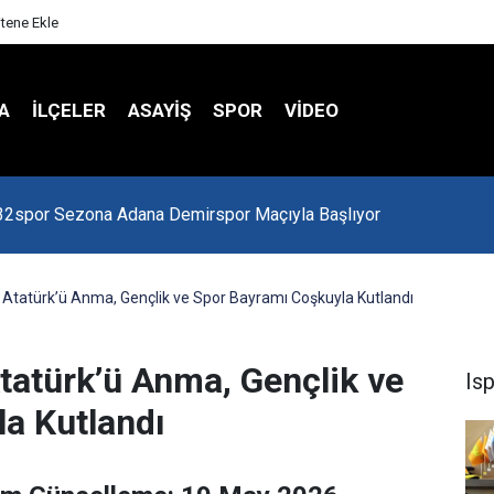
itene Ekle
A
İLÇELER
ASAYİŞ
SPOR
VIDEO
 Kredi Batağında
 Atatürk’ü Anma, Gençlik ve Spor Bayramı Coşkuyla Kutlandı
tatürk’ü Anma, Gençlik ve
Is
a Kutlandı