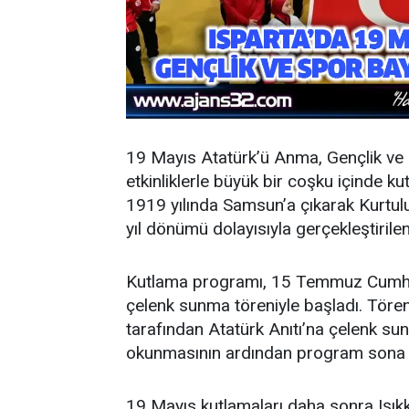
19 Mayıs Atatürk’ü Anma, Gençlik ve
etkinliklerle büyük bir coşku içinde 
1919 yılında Samsun’a çıkarak Kurtulu
yıl dönümü dolayısıyla gerçekleştiril
Kutlama programı, 15 Temmuz Cumhu
çelenk sunma töreniyle başladı. Töre
tarafından Atatürk Anıtı’na çelenk sun
okunmasının ardından program sona 
19 Mayıs kutlamaları daha sonra Işı