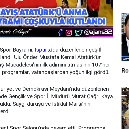
 Spor Bayramı,
Isparta
’da düzenlenen çeşitli
kutlandı. Ulu Önder Mustafa Kemal Atatürk’ün
ş Mücadelesi’nin ilk adımını atmasının 107’nci
Ro
en programlar, vatandaşlardan yoğun ilgi gördü.
riyet ve Demokrasi Meydanı’nda düzenlenen
nde Gençlik ve Spor İl Müdürü Murat Çağrı Kaya
uldu. Saygı duruşu ve İstiklal Marşı’nın
erdi.
kkent Spor Salonu’nda devam etti. Programda