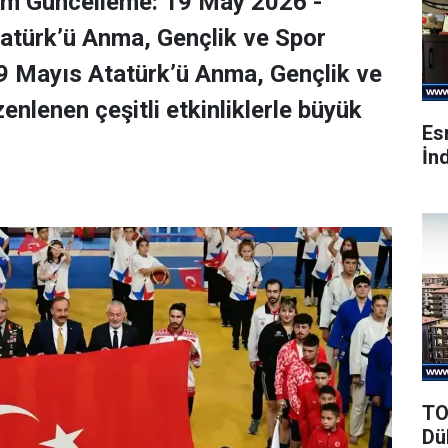
em Güncelleme: 19 May 2026 -
atürk’ü Anma, Gençlik ve Spor
9 Mayıs Atatürk’ü Anma, Gençlik ve
nlenen çeşitli etkinliklerle büyük
Es
İnd
TO
Dü