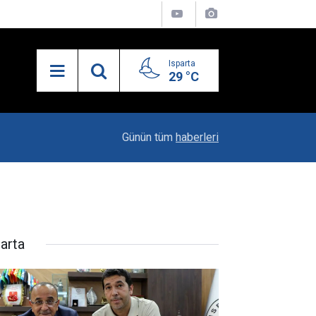
Isparta
29 °C
19:20
Vali Erin: Bu İşin Kenarında Olanlara Bile Bu M
Günün tüm
haberleri
parta