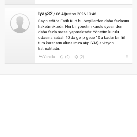
Iyaş32
/ 06 Ağustos 2026 10:46
Sayın editör, Fatih Kurt bu övgülerden daha fazlasını
haketmektedir. Her bir yönetim kurulu üyesinden
daha fazla mesai yapmaktadır. Yönetim kurulu
odasına sabah 10 da gelip gece 10 a kadar bir fiil
tüm kararların altına imza atıp IYAŞ a vizyon
katmaktadır.
Yanıtla
(0)
(2)