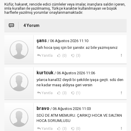
Küfür, hakaret, rencide edici cümleler veya imalar, inançlara saldırı içeren,
imla kuralları ile yazılmamış, Türkçe karakter kullanılmayan ve büyük
harflerle yazılmış yorumlar onaylanmamaktadır.
4 Yorum
şans
/ 06 Ağustos 2026 11:10
faih hoca iyaş için bir şanstır. az bile yazmışsınız
Yanıtla
(0)
(3)
kurtcuk
/ 06 Ağustos 2026 11:06
yılarca kanal32 deydi bi şekilde iyaşa geçti. sdü den
ne kadar maaş aldıysa geri versin
Yanıtla
(3)
(1)
bravo
/ 06 Ağustos 2026 11:03
SDÜ DE ATM MEMURU. ÇARIKÇI HOCA VE SALTAN
HOCA SORUMLUSU
Yanıtla
(3)
(0)