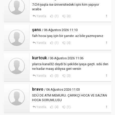
7/24 iyaşta ise üniversitedeki işini kim yapıyor
acaba
Yanıtla
(1)
(0)
şans
/ 06 Ağustos 2026 11:10
faih hoca iyaş için bir şanstır. az bile yazmışsınız
Yanıtla
(1)
(4)
kurtcuk
/ 06 Ağustos 2026 11:06
yılarca kanal32 deydi bi şekilde iyaşa geçti. sdü den
ne kadar maaş aldıysa geri versin
Yanıtla
(3)
(3)
bravo
/ 06 Ağustos 2026 11:03
SDÜ DE ATM MEMURU. ÇARIKÇI HOCA VE SALTAN
HOCA SORUMLUSU
Yanıtla
(4)
(1)