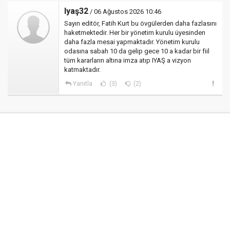
Iyaş32
/ 06 Ağustos 2026 10:46
Sayın editör, Fatih Kurt bu övgülerden daha fazlasını
haketmektedir. Her bir yönetim kurulu üyesinden
daha fazla mesai yapmaktadır. Yönetim kurulu
odasına sabah 10 da gelip gece 10 a kadar bir fiil
tüm kararların altına imza atıp IYAŞ a vizyon
katmaktadır.
Yanıtla
(3)
(2)