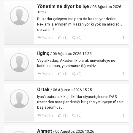
Yönetim ne diyor bu işe
/ 06 Ağustos 2026
15:27
Bu kadar çalışıyor ise para da kazanıyor derler.
Reklam işlerinden mi kazanıyor ki yok sa aracı rolü
de var mı?
Yanıtla
(1)
(0)
İlginç
/ 06 Ağustos 2026 15:25
Vay arkadaş. Akademik olarak üniversiteye ne
katkısı olmuş, yazarsanız öğreniriz.
Yanıtla
(1)
(0)
Ortak
/ 06 Ağustos 2026 15:25
Iyaş’ı batıracak kişi. İktidar siyasetçilerinin IYAŞ
üzerinden maaşlandırdığı bir şahsiyet. Iyaşın iflasını
baş sorumlusu.
Yanıtla
(1)
(0)
Ahmet
/ 06 Ağustos 2026 13:26