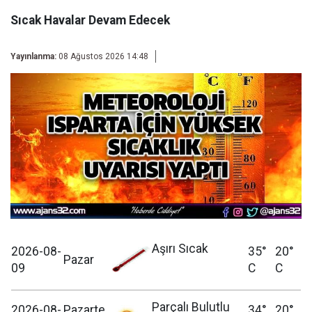
Sıcak Havalar Devam Edecek
Yayınlanma:
08 Ağustos 2026 14:48
Aşırı Sıcak
2026-08-
35°
20°
Pazar
09
C
C
Parçalı Bulutlu
2026-08-
Pazarte
34°
20°