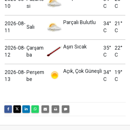
10
si
C
C
Parçalı Bulutlu
2026-08-
34°
21°
Salı
11
C
C
Aşırı Sıcak
2026-08-
Çarşam
35°
22°
12
ba
C
C
Açık, Çok Güneşli
2026-08-
Perşem
34°
19°
13
be
C
C