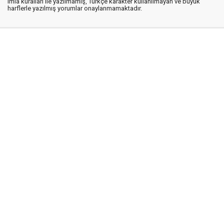
imla kuralları ile yazılmamış, Türkçe karakter kullanılmayan ve büyük
harflerle yazılmış yorumlar onaylanmamaktadır.