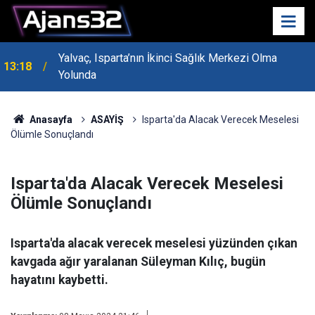
Yalvaç, Isparta’nın İkinci Sağlık Merkezi Olma
13:18
MHP Genel Başkan Yardımcısı Bayraktar Isparta’da
Yolunda
13:14
Konuştu
Anasayfa
ASAYİŞ
Isparta'da Alacak Verecek Meselesi
Ölümle Sonuçlandı
Isparta'da Alacak Verecek Meselesi
Ölümle Sonuçlandı
Isparta'da alacak verecek meselesi yüzünden çıkan
kavgada ağır yaralanan Süleyman Kılıç, bugün
hayatını kaybetti.