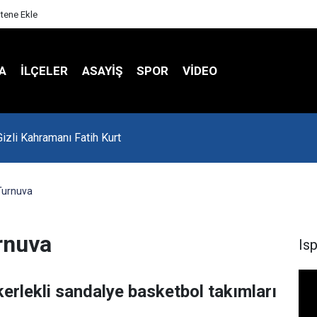
itene Ekle
A
İLÇELER
ASAYİŞ
SPOR
VIDEO
'da Asker Eğlencesinde Kavga Çıktı
 Turnuva
rnuva
Is
kerlekli sandalye basketbol takımları