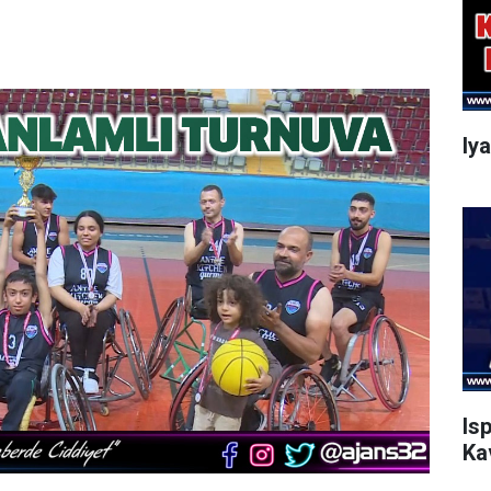
Iy
Is
Ka