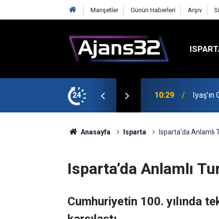
Manşetler
Günün Haberleri
Arşiv
S
ISPART
t
24
00:52
Isparta
Anasayfa
Isparta
Isparta’da Anlamlı
Isparta’da Anlamlı Tu
Cumhuriyetin 100. yılında te