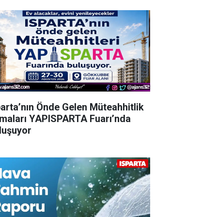
parta’nın Önde Gelen Müteahhitlik
rmaları YAPISPARTA Fuarı’nda
luşuyor