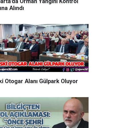
parta'da Orman Yangını Kontrol
ına Alındı
Eski Otogar Alanı Gülpark Oluyor