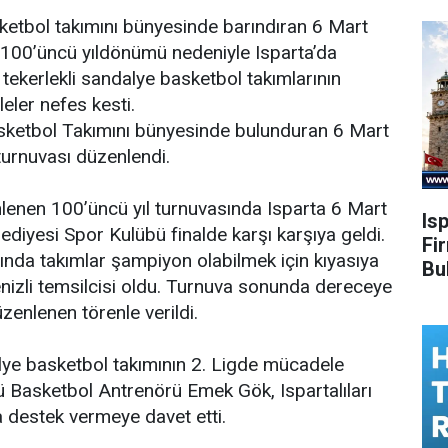
asketbol takımını bünyesinde barındıran 6 Mart
 100’üncü yıldönümü nedeniyle Isparta’da
 tekerlekli sandalye basketbol takımlarının
eler nefes kesti.
Basketbol Takımını bünyesinde bulunduran 6 Mart
turnuvası düzenlendi.
lenen 100’üncü yıl turnuvasında Isparta 6 Mart
Is
ediyesi Spor Kulübü finalde karşı karşıya geldi.
Fi
nda takımlar şampiyon olabilmek için kıyasıya
Bu
izli temsilcisi oldu. Turnuva sonunda dereceye
zenlenen törenle verildi.
dalye basketbol takımının 2. Ligde mücadele
ü Basketbol Antrenörü Emek Gök, Ispartalıları
a destek vermeye davet etti.