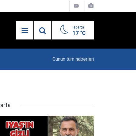
Isparta
17 °C
21:34
Uzaktan Hasta Değerlendirme Sistemi İle Yeni
Günün tüm
haberleri
parta